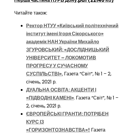
Перша частина ПУРБ Дону.pdf (22140 Кб)
Читайте також:
Ректор НТУУ «Київський політехнічний
інститут імені Ігоря Сікорського»
академік НАН України Михайло
ЗГУРОВСЬКИЙ: «ДОСЛІДНИЦЬКИЙ
УНІВЕРСИТЕТ – ЛОКОМОТИВ
ПРОГРЕСУ У СУЧАСНОМУ
СУСПІЛЬСТВІ».
Газета “Світ”, № 1 – 2,
січень, 2021 р.
ДУАЛЬНА ОСВІТА: АКЦЕНТИ І
«ПІДВОДНІ КАМЕНІ»
. Газета “Світ”, № 1 –
2, січень, 2021 р.
ЄВРОПЕЙСЬКІ ГРАНТИ: ПОТРІБЕН
КУРС ІЗ
«ГОРИЗОНТОЗНАВСТВА»!
Газета