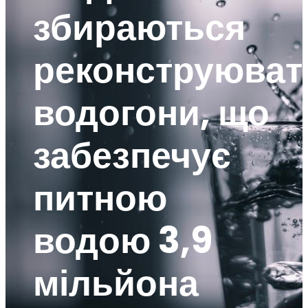
збираються
реконструюват
водогони, що
забезпечує
питною
водою 3,9
мільйона