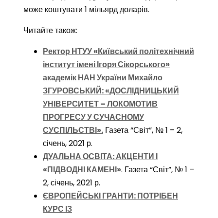
може коштувати 1 мільярд доларів.
Читайте також:
Ректор НТУУ «Київський політехнічний
інститут імені Ігоря Сікорського»
академік НАН України Михайло
ЗГУРОВСЬКИЙ: «ДОСЛІДНИЦЬКИЙ
УНІВЕРСИТЕТ – ЛОКОМОТИВ
ПРОГРЕСУ У СУЧАСНОМУ
СУСПІЛЬСТВІ».
Газета “Світ”, № 1 – 2,
січень, 2021 р.
ДУАЛЬНА ОСВІТА: АКЦЕНТИ І
«ПІДВОДНІ КАМЕНІ»
. Газета “Світ”, № 1 –
2, січень, 2021 р.
ЄВРОПЕЙСЬКІ ГРАНТИ: ПОТРІБЕН
КУРС ІЗ