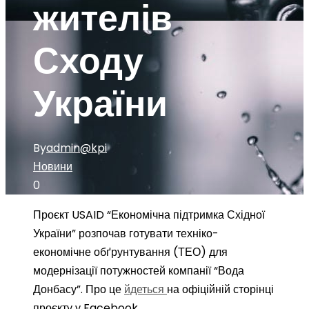
жителів
Сходу
України
By
admin@kpi
Новини
0
Проєкт USAID “Економічна підтримка Східної
України” розпочав готувати техніко-
економічне обґрунтування (ТЕО) для
модернізації потужностей компанії “Вода
Донбасу”. Про це
йдеться
на офіційній сторінці
проєкту у Facebook.