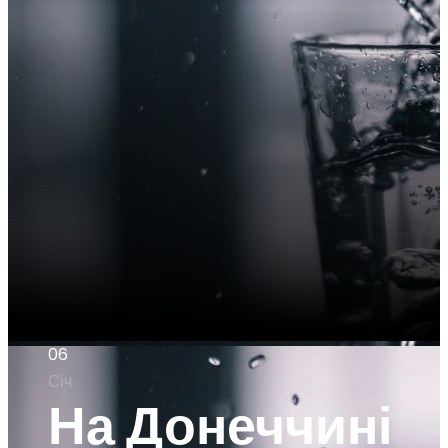
06
Січ
На Донеччині