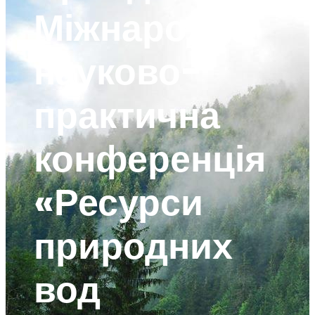
Міжнародна
науково-
практична
конференція
«Ресурси
природних
вод