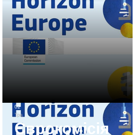
02
Тра
Єврокомісія