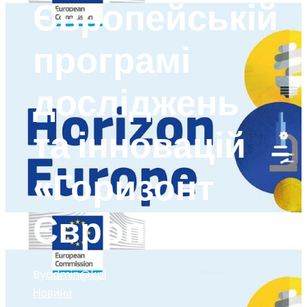
Європейській
програмі
досліджень
та інновацій
«Горизонт
Європа»
By
admin@kpi
Новини