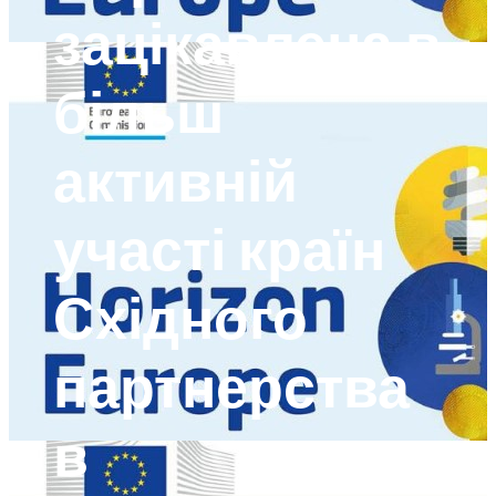
зацікавлена ​​в
більш
активній
участі країн
Східного
партнерства
в