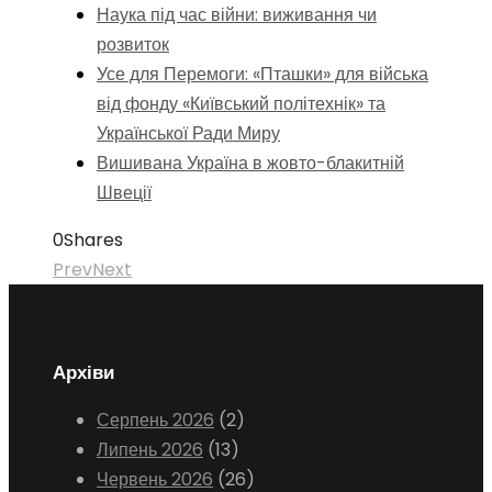
Наука під час війни: виживання чи
розвиток
Усе для Перемоги: «Пташки» для війська
від фонду «Київський політехнік» та
Української Ради Миру
Вишивана Україна в жовто-блакитній
Швеції
0
Shares
Prev
Next
Архіви
Серпень 2026
(2)
Липень 2026
(13)
Червень 2026
(26)