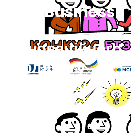
EU4Business
та
Інноваційного
холдингу
“Сікорські
Челендж”
By
admin@kpi
Новини