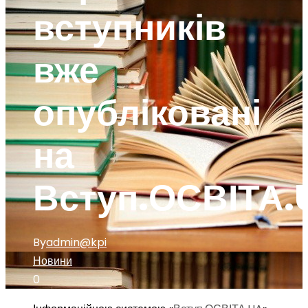
вступників
вже
опубліковані
на
Вступ.ОСВІТА.
By
admin@kpi
Новини
0