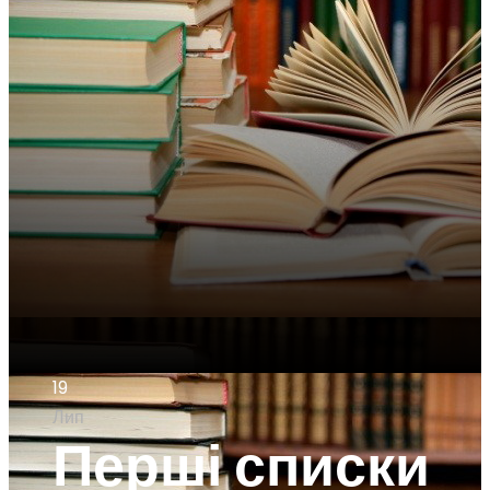
19
Лип
Перші списки