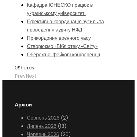
Кафедра ЮНЕСКО працює в
українському університеті
Ефективна координація зусиль та
проведення аудиту НФД
Прикордоння воєнного часу
Створюємо «Бібліотеку «Світу»
Обережно: фейкові конференції
0
Shares
Prev
Next
Архіви
Серпень 2026
(2)
Липень 2026
(13)
Червень 2026
(26)