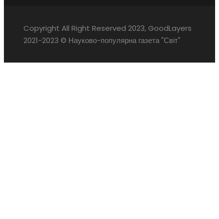
Copyright All Right Reserved 2023, GoodLayers
2021-2023 © Науково-популярна газета "Світ"