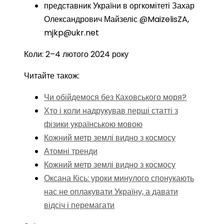
представник України в оргкомітеті Захар
Олександрович Майзеліс @MaizelisZA,
mjkp@ukr.net
Коли: 2–4 лютого 2024 року
Читайте також:
Чи обійдемося без Каховського моря?
Хто і коли надрукував перші статті з
фізики українською мовою
Кожний метр землі видно з космосу
Атомні тренди
Кожний метр землі видно з космосу
Оксана Кісь: уроки минулого спонукають
нас не оплакувати Україну, а давати
відсіч і перемагати