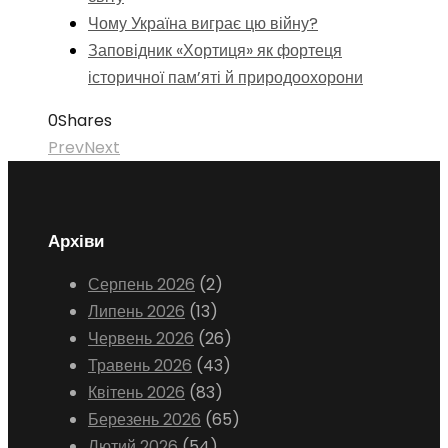
Чому Україна виграє цю війну?
Заповідник «Хортиця» як фортеця
історичної пам’яті й природоохорони
0
Shares
Prev
Next
Архіви
Серпень 2026
(2)
Липень 2026
(13)
Червень 2026
(26)
Травень 2026
(43)
Квітень 2026
(83)
Березень 2026
(65)
Лютий 2026
(54)