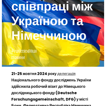
співпраці між
Україною та
Німеччиною
By
admin@kpi
Новини
0
21-25 жовтня 2024 року
делегація
Національного фонду досліджень України
здійснила робочий візит до Німецького
дослідницького фонду (Deutsche
Forschungsgemeinschaft, DFG) у місті
Бонн, Федеративна Республіка Німеччина.