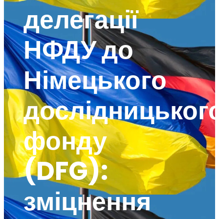
делегації
НФДУ до
Німецького
дослідницьког
фонду
(DFG):
зміцнення