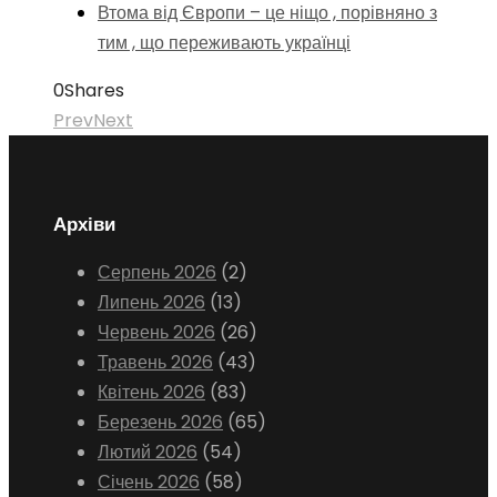
Втома від Європи – це ніщо , порівняно з
тим , що переживають українці
0
Shares
Prev
Next
Архіви
Серпень 2026
(2)
Липень 2026
(13)
Червень 2026
(26)
Травень 2026
(43)
Квітень 2026
(83)
Березень 2026
(65)
Лютий 2026
(54)
Січень 2026
(58)