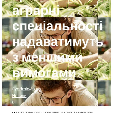
аграрні
спеціальності
надаватимуть
з меншими
вимогами
By
admin@kpi
Новини
0