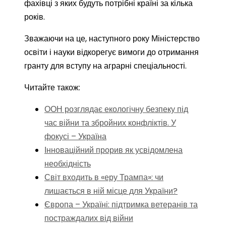
фахівці з яких будуть потрібні країні за кілька
років.
Зважаючи на це, наступного року Міністерство
освіти і науки відкорегує вимоги до отримання
гранту для вступу на аграрні спеціальності.
Читайте також:
ООН розглядає екологічну безпеку під
час війни та збройних конфліктів. У
фокусі – Україна
Інноваційний прорив як усвідомлена
необхідність
Світ входить в «еру Трампа»: чи
лишається в ній місце для України?
Європа – Україні: підтримка ветеранів та
постраждалих від війни