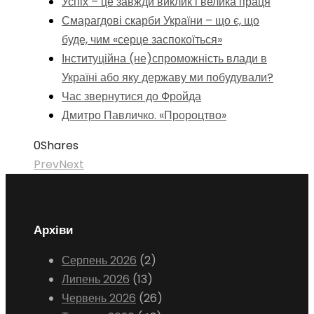
Успіх – це завжди виклик і велика праця
Смарагдові скарби України – що є, що
буде, чим «серце заспокоїться»
Інституційна (не)спроможність влади в
Україні або яку державу ми побудували?
Час звернутися до Фройда
Дмитро Павличко. «Пророцтво»
0
Shares
Prev
Next
Архіви
Серпень 2026
(2)
Липень 2026
(13)
Червень 2026
(26)