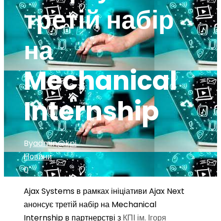
третій набір
на
Mechanical
Internship
By
admin@kpi
Новини
0
Ajax Systems в рамках ініціативи Ajax Next
анонсує третій набір на Mechanical
Internship в партнерстві з
КПІ ім. Ігоря