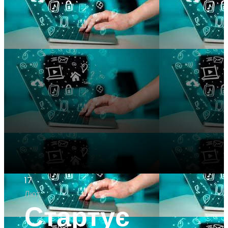
17
Лют
Стартує