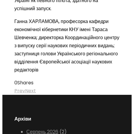
Україні як певного пілота, здатного на
успішний запуск.
Ганна ХАРЛАМОВА, професорка кафедри
економічної кібернетики КНУ імені Тараса
Шевченка; директорка Координаційного центру
з випуску серії наукових періодичних видань;
заступниця голови Українського регіонального
відділення Європейської асоціації наукових
редакторів
0
Shares
Prev
Next
Архіви
Серпень 2026
(2)