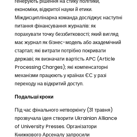
генерують рішення на стику політики,
економіки, відкритої науки й етики.
Міждисциплінарна команда досліджує наступні
питання фінансування журналів: як
порахувати точку беззбитковості; який вигляд
має журнал як бізнес-модель або академічний
стартап; які витрати потрібно покривати
державі; як визначати вартість APC (Article
Processing Charges); які компенсаторні
механізми працюють у країнах ЄС у разі
переходу на відкритий доступ.
Подальші кроки
Під час фінального нетворкінгу (31 травня)
прозвучала ідея створити Ukrainian Alliance
of University Presses. Організатори
Книжкового Арсеналу запросили