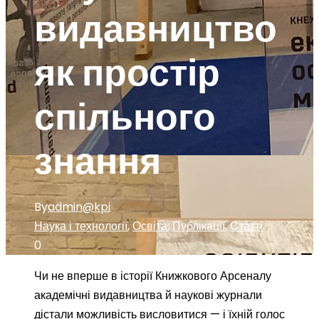
видавництво
як простір
спільного
знання
By
admin@kpi
Наука і технології
,
Освіта
,
Публікації
,
Статті
0
Чи не вперше в історії Книжкового Арсеналу
академічні видавництва й наукові журнали
дістали можливість висловитися — і їхній голос