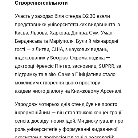
Створення спільноти
Участь у заходах біля стенда D2.30 взяли
представники університетських видавництв із
Києва, Львова, Харкова, Дніпра, Сум, Умані,
Бердянська та Маріуполя. Були й міжнародні
гості — з Литви, США, з наукових видань,
індексованих у Scopus. Окрема подяка —
докторці Френсіс Пінтер, засновниці SUPRR, за
підтримку та візію. Саме з її ініціативи стало
можливим створення цього простору
академічного діалогу на Книжковому Арсеналі.
Упродовж чотирьох днів стенд був не просто
інформаційним — він став точкою концентрації
сенсів, досвіду, нових ідей. Ми дискутували про
роль університетів у формуванні видавничої
екосистеми; професіоналізацію редколегій;