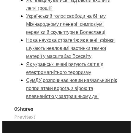
Як “вакцинуватись” від ілюзій вхопити
легкі гроші?
Український голос свободи на 61-му
Міжнародному пленері-симпозіумі
кераміки й скульптури в Болеславці
Нова наукова стратегія: як вчені-фізики
шукають невловимі частинки темної
матерії у масштабах Всесвіту
Як українські вчені рятують світ від
електромагнітного тероризму
СумДУ розпочинає новий навчальний рік
попри атаки ворога, з вірою та
впевненістю у завтрашньому дні
0
Shares
Prev
Next