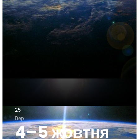
25
Вер
4–5 жовтня