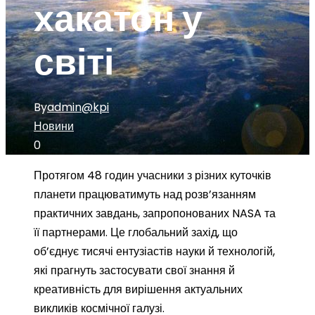
хакатон у
світі
By
admin@kpi
Новини
0
Протягом 48 годин учасники з різних куточків
планети працюватимуть над розв’язанням
практичних завдань, запропонованих NASA та
її партнерами. Це глобальний захід, що
об’єднує тисячі ентузіастів науки й технологій,
які прагнуть застосувати свої знання й
креативність для вирішення актуальних
викликів космічної галузі.