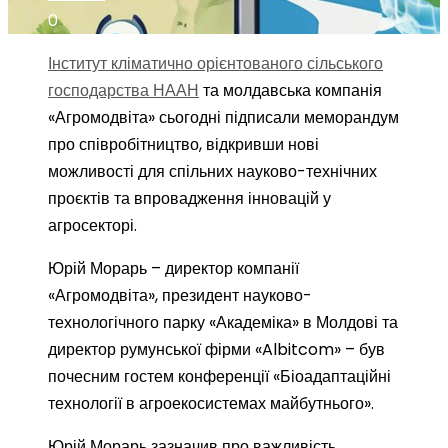
0
Інститут кліматично орієнтованого сільського
господарства НААН
та молдавська компанія
«Агромодвіта» сьогодні підписали меморандум
про співробітництво, відкривши нові
можливості для спільних науково-технічних
проєктів та впровадження інновацій у
агросекторі.
Юрій Морарь – директор компанії
«Агромодвіта», президент науково-
технологічного парку «Академіка» в Молдові та
директор румунської фірми «Albitcom» – був
почесним гостем конференції «Біоадаптаційні
технології в агроекосистемах майбутнього».
Юрій Морарь зазначив про важливість