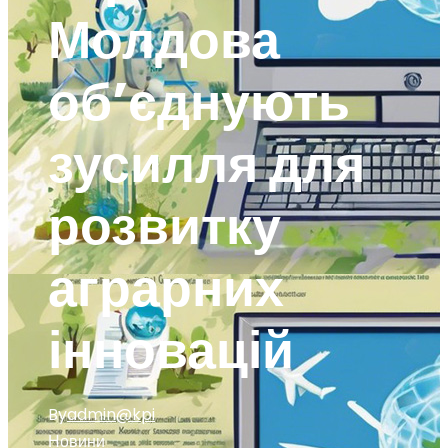
Молдова
об’єднують
зусилля для
розвитку
аграрних
інновацій
By
admin@kpi
Новини