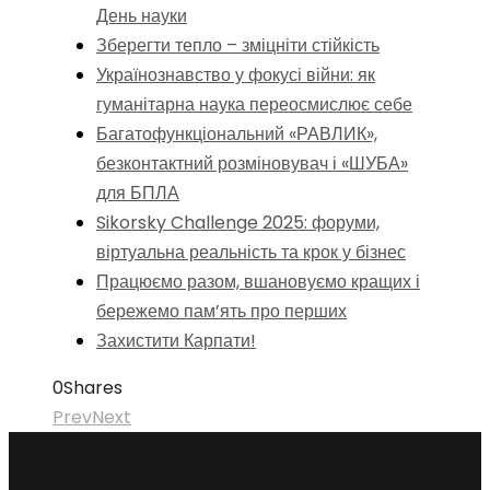
День науки
Зберегти тепло – зміцніти стійкість
Українознавство у фокусі війни: як
гуманітарна наука переосмислює себе
Багатофункціональний «РАВЛИК»,
безконтактний розміновувач і «ШУБА»
для БПЛА
Sikorsky Challenge 2025: форуми,
віртуальна реальність та крок у бізнес
Працюємо разом, вшановуємо кращих і
бережемо пам’ять про перших
Захистити Карпати!
0
Shares
Prev
Next