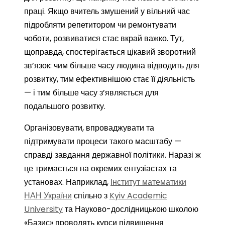
праці. Якщо вчитель змушений у вільний час
підробляти репетитором чи ремонтувати
чоботи, розвиватися стає вкрай важко. Тут,
щоправда, спостерігається цікавий зворотний
зв’язок: чим більше часу людина відводить для
розвитку, тим ефективнішою стає її діяльність
— і тим більше часу з’являється для
подальшого розвитку.
Організовувати, впроваджувати та
підтримувати процеси такого масштабу —
справді завдання державної політики. Наразі ж
це тримається на окремих ентузіастах та
установах. Наприклад,
Інститут математики
НАН України
спільно з
Kyiv Academic
University
та Науково-дослідницькою школою
«Базис» проводять курси підвищення