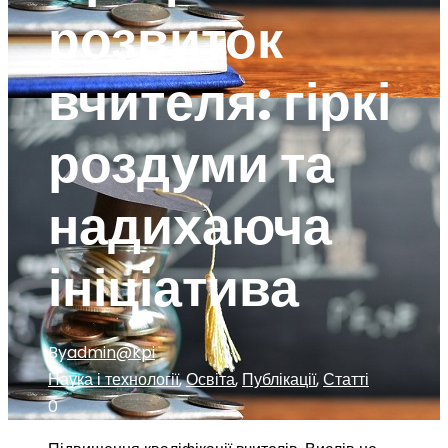
розвиток
вчителя: гіркі
роздуми та
надихаюча
ініціатива
By
admin@kpi
Наука і технології
,
Освіта
,
Публікації
,
Статті
0