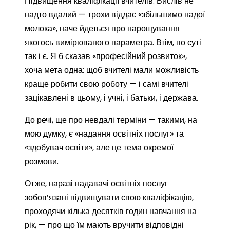
Підвищення кваліфікації вчителів. Вислів не
надто вдалий — трохи віддає «збільшимо надої
молока», наче йдеться про нарощування
якогось вимірюваного параметра. Втім, по суті
так і є. Я б сказав «професійний розвиток»,
хоча мета одна: щоб вчителі мали можливість
краще робити свою роботу — і самі вчителі
зацікавлені в цьому, і учні, і батьки, і держава.
До речі, ще про невдалі терміни — такими, на
мою думку, є «надання освітніх послуг» та
«здобувач освіти», але це тема окремої
розмови.
Отже, наразі надавачі освітніх послуг
зобов’язані підвищувати свою кваліфікацію,
проходячи кілька десятків годин навчання на
рік, — про що їм мають вручити відповідні