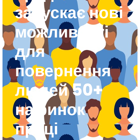
запускає нові
можливості
для
повернення
людей 50+
на ринок
праці