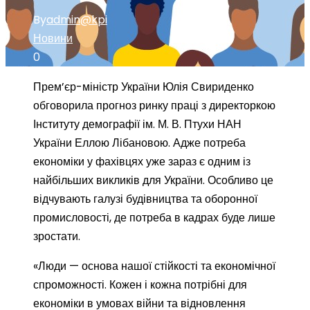
By
admin@kpi
Новини
0
Прем’єр-міністр України Юлія Свириденко
обговорила прогноз ринку праці з директоркою
Інституту демографії ім. М. В. Птухи НАН
України Еллою Лібановою. Адже потреба
економіки у фахівцях уже зараз є одним із
найбільших викликів для України. Особливо це
відчувають галузі будівництва та оборонної
промисловості, де потреба в кадрах буде лише
зростати.
«Люди — основа нашої стійкості та економічної
спроможності. Кожен і кожна потрібні для
економіки в умовах війни та відновлення