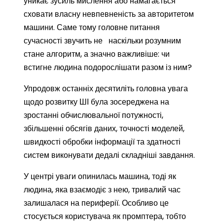
уникає зусиль мислення або намагається
сховати власну невпевненість за авторитетом
машини. Саме тому головне питання
сучасності звучить не наскільки розумним
стане алгоритм, а значно важливіше: чи
встигне людина подорослішати разом із ним?
Упродовж останніх десятиліть головна увага
щодо розвитку ШІ була зосереджена на
зростанні обчислювальної потужності,
збільшенні обсягів даних, точності моделей,
швидкості обробки інформації та здатності
систем виконувати дедалі складніші завдання.
У центрі уваги опинилась машина, тоді як
людина, яка взаємодіє з нею, тривалий час
залишалася на периферії. Особливо це
стосується користувача як промптера, тобто