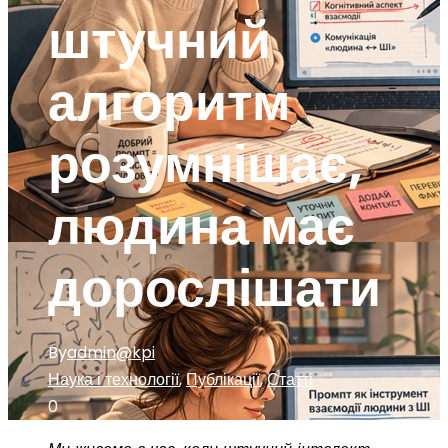
штучний
алгоритм
розумнішає,
людина має
дорослішати
By
admin@kpi
Наука і технології
,
Публікації
,
Статті
0