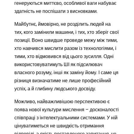
генеруються миттєво, особливої ваги набуває
здатність не поспішати з висновками.
Майбутнє, ймовірно, не розділить людей на
тих, кого замінили машини, і тих, хто зберіг свої
позиції. Воно швидше проведе межу між тими,
хто навчився мислити разом із технологіями, і
тими, хто відмовився від цього зусилля. Одні
використовуватимуть ШІ як підсилювач
власного розуму, інші як заміну йому. І саме ця
різниця визначатиме не лише професійний
успіх, а й глибину людського досвіду.
Можливо, найважливішою перспективою є
поява нової культури мислення – досконалості
співпраці з інтелектуальними системами. У ній
цінуватиметься не швидкість отримання
відповіді, а якість поставленого запитання, не