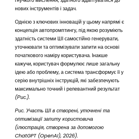
гнучкого мислення, здатного адаптуватися до
нових інструментів і задач.
Однією з ключових інновацій у цьому напрямі є
концепція автопромптингу, під якою розуміють
здатність системи ШІ самостійно генерувати,
уточнювати та оптимізувати запити на основі
початкового наміру користувача. Інакше
кажучи, користувач формулює лише загальну
ідею або проблему, а система трансформує її у
серію внутрішніх інструкцій, які забезпечують
максимально точний і релевантний результат
(Рис.).
Рис. Участь ШІ в створені, уточнені та
оптимізації запиту користовича
(ілюстрація,
створена за допомогою
ChatGPT (OpenAI), 2026).