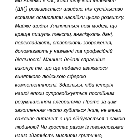
Ми живемо в час, коли штучний інтелект
(ШІ() розвивається швидше, ніж
суспільство
встигає осмислити наслідки цього розвитку.
Майже щодня з’являються нові
моделі, що
краще пишуть тексти, аналізують дані,
перекладають, створюють зображення,
допомагають у навчанні та професійній
діяльності. Машина дедалі вправніше
виконує те,
що ще недавно вважалося
винятково людською сферою
компетентності. Здається, ніби
історія
нашої епохи супроводжується постійним
розумнішенням алгоритмів. Проте за цим
захопленням часто губиться інше, не менш
важливе питання
: а
що відбувається з самою
людиною? Чи зростає разом із технологіями
наша здатність мислити критично,