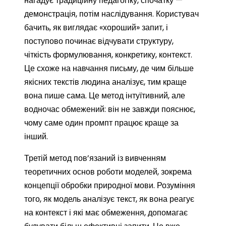
нагадує традиційну педагогіку, спочатку —
демонстрація, потім наслідування. Користувач
бачить, як виглядає «хороший» запит, і
поступово починає відчувати структуру,
чіткість формулювання, конкретику, контекст.
Це схоже на навчання письму, де чим більше
якісних текстів людина аналізує, тим краще
вона пише сама. Це метод інтуїтивний, але
водночас обмежений: він не завжди пояснює,
чому саме один промпт працює краще за
інший.
Третій метод пов’язаний із вивченням
теоретичних основ роботи моделей, зокрема
концепції обробки природної мови. Розуміння
того, як модель аналізує текст, як вона реагує
на контекст і які має обмеження, допомагає