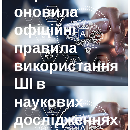
оновила
офіційні
правила
використання
ШІ в
наукових
дослідженнях