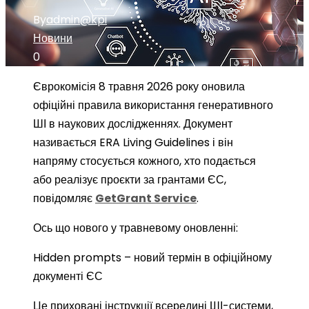
By
admin@kpi
Новини
0
Єврокомісія 8 травня 2026 року оновила
офіційні правила використання генеративного
ШІ в наукових дослідженнях. Документ
називається ERA Living Guidelines і він
напряму стосується кожного, хто подається
або реалізує проєкти за грантами ЄС,
повідомляє
GetGrant Service
.
Ось що нового у травневому оновленні:
Hidden prompts – новий термін в офіційному
документі ЄС
Це приховані інструкції всередині ШІ-системи,