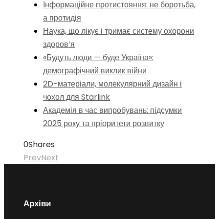
Інформаційне протистояння: не боротьба,
а протидія
Наука, що лікує і тримає систему охорони
здоров’я
«Будуть люди — буде Україна»:
демографічний виклик війни
2D-матеріали, молекулярний дизайн і
чохол для Starlink
Академія в час випробувань: підсумки
2025 року та пріоритети розвитку
0
Shares
Prev
Next
Архіви