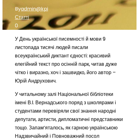
By
admin@kpi
Статті
0
У День української писемності й мови 9
листопада тисячі людей писали
всеукраїнський диктант єдності: красивий
елегійний текст про осінній парк, читав дуже
чітко і виразно, хоч і зашвидко, його автор –
Юрій Андрухович.
У читальному залі Національної бібліотеки
імені В.І. Вернадського поряд з школярами і
студентами перевіряли свої знання народні
депутати, артисти, дипломатичні представники
тощо. Запам’яталось, як гарною українською
Надзвичайний і Повноважний посол