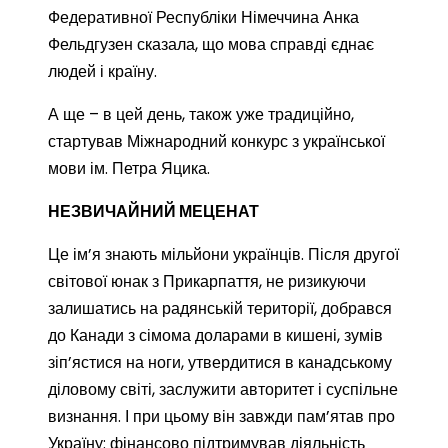
Федеративної Республіки Німеччина Анка
Фельдгузен сказала, що мова справді єднає
людей і країну.
А ще – в цей день, також уже традиційно,
стартував Міжнародний конкурс з української
мови ім. Петра Яцика.
НЕЗВИЧАЙНИЙ МЕЦЕНАТ
Це ім’я знають мільйони українців. Після другої
світової юнак з Прикарпаття, не ризикуючи
залишатись на радянській території, добрався
до Канади з сімома доларами в кишені, зумів
зіп’ястися на ноги, утвердитися в канадському
діловому світі, заслужити авторитет і суспільне
визнання. І при цьому він завжди пам’ятав про
Україну: фінансово підтримував діяльність