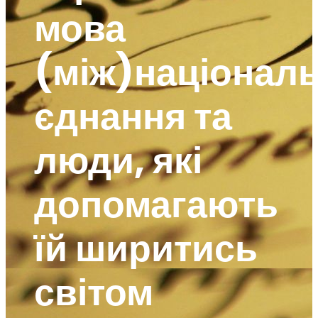
мова
(між)націонал
єднання та
люди, які
допомагають
їй ширитись
світом