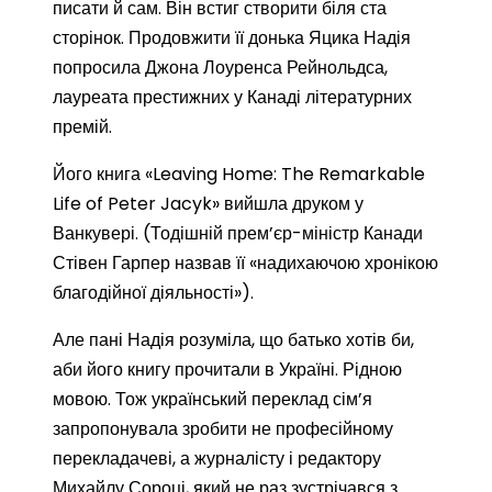
писати й сам. Він встиг створити біля ста
сторінок. Продовжити її донька Яцика Надія
попросила Джона Лоуренса Рейнольдса,
лауреата престижних у Канаді літературних
премій.
Його книга «Leaving Home: The Remarkable
Life of Peter Jacyk» вийшла друком у
Ванкувері. (Тодішній прем’єр-міністр Канади
Стівен Гарпер назвав її «надихаючою хронікою
благодійної діяльності»).
Але пані Надія розуміла, що батько хотів би,
аби його книгу прочитали в Україні. Рідною
мовою. Тож український переклад сім’я
запропонувала зробити не професійному
перекладачеві, а журналісту і редактору
Михайлу Сороці, який не раз зустрічався з