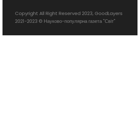
Copyright All Right Reserved 2023, GoodLayers
2021-2023 © Науково-популярна газета "Світ"