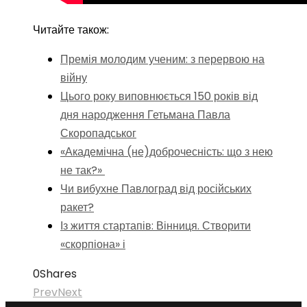
Читайте також:
Премія молодим ученим: з перервою на
війну
Цього року виповнюється 150 років від
дня народження Гетьмана Павла
Скоропадськог
«Академічна (не)доброчесність: що з нею
не так?»
Чи вибухне Павлоград від російських
ракет?
Із життя стартапів: Вінниця. Створити
«скорпіона» і
0
Shares
Prev
Next