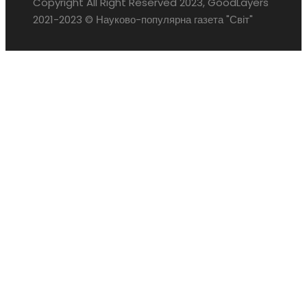
Copyright All Right Reserved 2023, GoodLayers
2021-2023 © Науково-популярна газета "Світ"