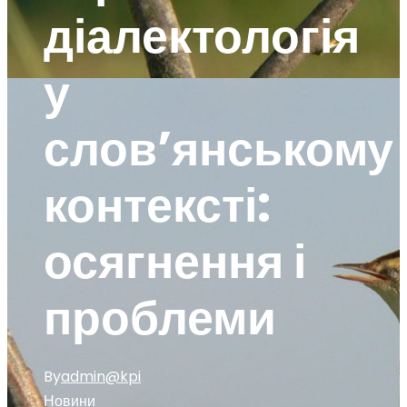
діалектологія
у
слов’янському
контексті:
осягнення і
проблеми
By
admin@kpi
Новини