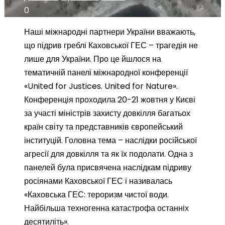
0
Наші міжнародні партнери України вважають,
що підрив греблі Каховської ГЕС – трагедія не
лише для України. Про це йшлося на
тематичній панелі міжнародної конференції
«United for Justices. United for Nature».
Конференція проходила 20-21 жовтня у Києві
за участі міністрів захисту довкілля багатьох
країн світу та представників європейський
інституцій. Головна тема – наслідки російської
агресії для довкілля та як їх подолати. Одна з
панелей була присвячена наслідкам підриву
росіянами Каховської ГЕС і називалась
«Каховська ГЕС: тероризм чистої води.
Найбільша техногенна катастрофа останніх
десятиліть».