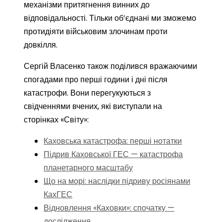
механізми притягнення винних до
відповідальності. Тільки об’єднані ми зможемо
протидіяти військовим злочинам проти
довкілля.
Сергій Власенко також поділився вражаючими
спогадами про перші години і дні після
катастрофи. Вони перегукуються з
свідченнями вчених, які виступали на
сторінках «Світу»:
Каховська катастрофа: перші нотатки
Підрив Каховської ГЕС — катастрофа
планетарного масштабу
Що на морі: наслідки підриву росіянами
КахГЕС
Відновлення «Каховки»: спочатку —
дослідження