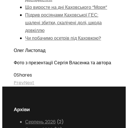
Що виросте на дні Каховського “Моря”
Підрив росіянами Каховської ГЕС:
шалені збитки, скалічені долі, шкода
довкіллю
Чи побачимо осетрів під Каховкою?
Олег Листопад
Фото з презентації Сергія Власенка та автора
0
Shares
Prev
Next
Архіви
Серпень 2026
(2)