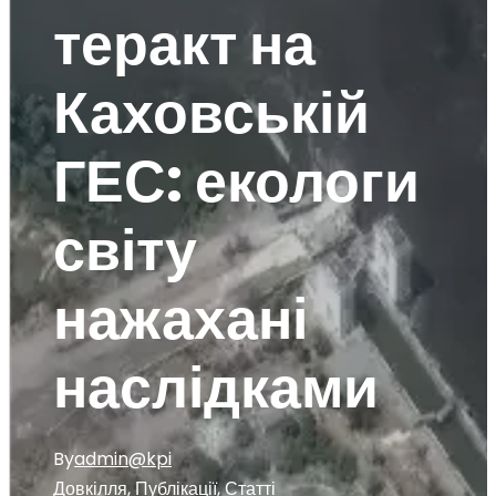
теракт на
Каховській
ГЕС: екологи
світу
нажахані
наслідками
By
admin@kpi
Довкілля
,
Публікації
,
Статті