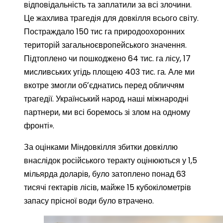
відповідальність та заплатили за всі злочини.
Це жахлива трагедія для довкілля всього світу.
Постраждало 150 тис га природоохоронних
територій загальноєвропейського значення.
Підтоплено чи пошкоджено 64 тис. га лісу, 17
мисливських угідь площею 403 тис. га. Але ми
вкотре змогли обʼєднатись перед обличчям
трагедії. Український народ, наші міжнародні
партнери, ми всі боремось зі злом на одному
фронті».
За оцінками Міндовкілля збитки довкіллю
внаслідок російського теракту оцінюються у 1,5
мільярда доларів, було затоплено понад 63
тисячі гектарів лісів, майже 15 кубокілометрів
запасу прісної води було втрачено.