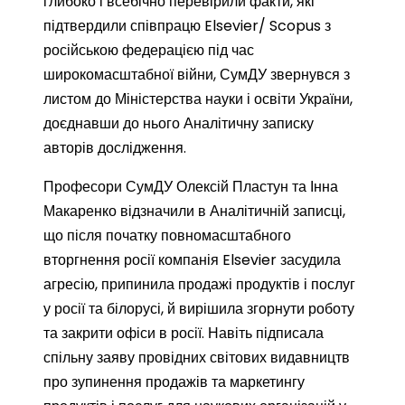
глибоко і всебічно перевірили факти, які
підтвердили співпрацю Elsevier/ Scopus з
російською федерацією під час
широкомасштабної війни, СумДУ звернувся з
листом до Міністерства науки і освіти України,
доєднавши до нього Аналітичну записку
авторів дослідження.
Професори СумДУ Олексій Пластун та Інна
Макаренко відзначили в Аналітичній записці,
що після початку повномасштабного
вторгнення росії компанія Elsevier засудила
агресію, припинила продажі продуктів і послуг
у росії та білорусі, й вирішила згорнути роботу
та закрити офіси в росії. Навіть підписала
спільну заяву провідних світових видавництв
про зупинення продажів та маркетингу