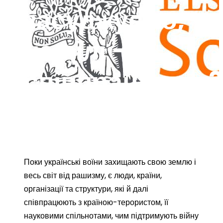
засуджуємо,
на ділі –
співпрацюємо?
By
admin@kpi
Наука і технології
,
Публікації
,
Статті
0
Поки українські воїни захищають свою землю і
весь світ від рашизму, є люди, країни,
організації та структури, які й далі
співпрацюють з країною-терористом, її
науковими спільнотами, чим підтримують війну