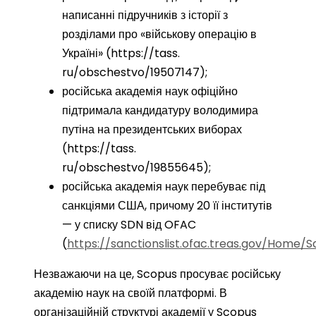
написанні підручників з історії з
розділами про «військову операцію в
Україні» (https://tass.
ru/obschestvo/19507147);
російська академія наук офіційно
підтримала кандидатуру володимира
путіна на президентських виборах
(https://tass.
ru/obschestvo/19855645);
російська академія наук перебуває під
санкціями США, причому 20 її інститутів
— у списку SDN від OFAC
(
https://sanctionslist.ofac.treas.gov/Home/Sd
Незважаючи на це, Scopus просуває російську
академію наук на своїй платформі. В
організаційній структурі академії у Scopus