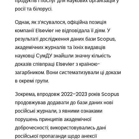
продуктів і послуг для наукових організацій у
росії та білорусі.
Однак, як з’ясувалося, офіційна позиція
компанії Elsevier не відповідала її діям. У
результаті дослідження даних бази Scopus,
академічних журналів та їхніх видавців
науковці СумДУ знайшли значну кількість
доказів співпраці Elsevier з країною-
загарбником. Вони систематизували ці докази
в окремі групи.
Зокрема, впродовж 2022–2023 років Scopus
продовжував додавати до бази даних нові
російські журнали, з явними ознаками
порушень принципів академічної
доброчесності; використовувались дані
російської пропаганди щодо анексії