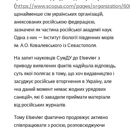
(
https://www.scopus.com/pages/organization/60
щонайменше сім українських організацій,
анексованих російською федерацією,
зазначені як частина російської академії наук.
Одна з них — Інститут біології південних морів
ім. А.О. Ковалевського із Севастополя.
На запит науковців СумДУ до Elsevier з
приводу виявлених фактів надійшла відповідь,
суть якої полягає в тому, що хоч видавництво і
засуджує російське вторгнення в Україну, але
«на даний момент немає жодних урядових
санкцій», які б завадили приймати матеріали
від російських журналів.
Тому Elsevier фактично продовжує активно
співпрацювати з росією, розповсюджуючи