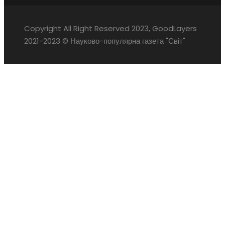
Copyright All Right Reserved 2023, GoodLayers
2021-2023 © Науково-популярна газета "Світ"