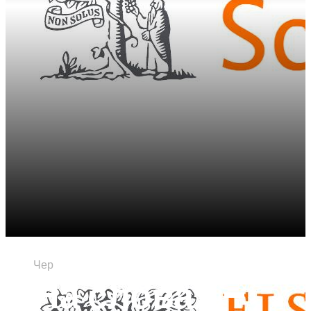
10
Чер
На словах –