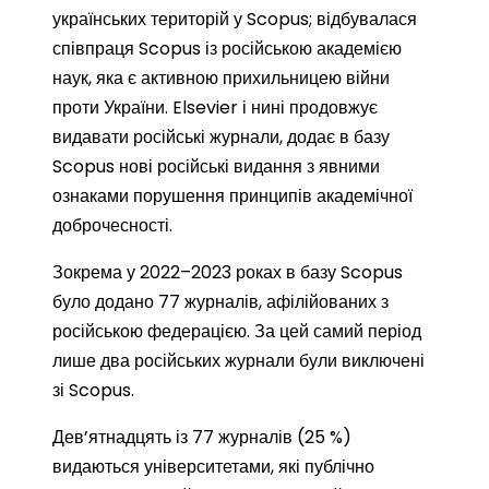
українських територій у Scopus; відбувалася
співпраця Scopus із російською академією
наук, яка є активною прихильницею війни
проти України. Elsevier і нині продовжує
видавати російські журнали, додає в базу
Scopus нові російські видання з явними
ознаками порушення принципів академічної
доброчесності.
Зокрема у 2022–2023 роках в базу Scopus
було додано 77 журналів, афілійованих з
російською федерацією. За цей самий період
лише два російських журнали були виключені
зі Scopus.
Дев’ятнадцять із 77 журналів (25 %)
видаються університетами, які публічно