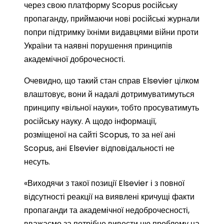
через свою платформу Scopus російську
пропаганду, приймаючи нові російські журнали
попри підтримку їхніми видавцями війни проти
України та наявні порушення принципів
академічної доброчесності.
Очевидно, що такий стан справ Elsevier цілком
влаштовує, вони й надалі дотримуватимуться
принципу «вільної науки», тобто просуватимуть
російську науку. А щодо інформації,
розміщеної на сайті Scopus, то за неї ані
Scopus, ані Elsevier відповідальності не
несуть.
«Виходячи з такої позиції Elsevier і з повної
відсутності реакції на виявлені кричущі факти
пропаганди та академічної недоброчесності,
вважаємо за потрібне вивести цю проблему на