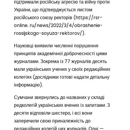
підтримали російську агресію та війну проти
України, що підтверджується листом
російського союзу ректорів (https://rsr-
online. ru/news/2022/3/4/obrashenie-
rossijskogo-soyuza-rektorov/).
Науковці виявили численні порушення
принципів академічної доброчесності цими
журналами. Зокрема із 77 журналів десять
мали українських учених у своїх редакційних
колегіях (дослідники готові надати детальну
інформацію).
Сумчани звернулись до названих у складі
редколегій українських вчених із запитами. З
десяти відповіли шестеро, і всі вони
заперечили свою приналежність до
редакційних колегій цих журналів. Одні —