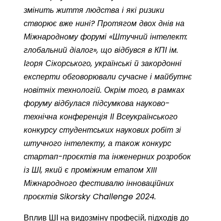
змінить життя людства і які ризики
створює вже нині? Протягом двох днів на
Міжнародному форумі «Штучний інтелект:
глобальний діалог», що відбувся в КПІ ім.
Ігоря Сікорського, українські й закордонні
експерти обговорювали сучасне і майбутнє
новітніх технологій. Окрім того, в рамках
форуму відбулася підсумкова науково-
технічна конференція ІІ Всеукраїнського
конкурсу студентських наукових робіт зі
штучного інтелекту, а
також конкурс
стартап-проєктів та інженерних розробок
із ШІ, який є проміжним етапом XIII
Міжнародного фестивалю інноваційних
проєктів Sikorsky Challenge 2024.
Вплив ШІ на видозміну професій, підходів до