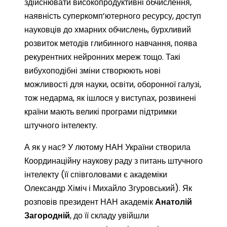
здійснювати високопродуктивні обчислення,
наявність суперкомп’ютерного ресурсу, доступ
науковців до хмарних обчислень, бурхливий
розвиток методів глибинного навчання, поява
рекурентних нейронних мереж тощо. Такі
вибухоподібні зміни створюють нові
можливості для науки, освіти, оборонної галузі,
тож недарма, як ішлося у виступах, розвинені
країни мають великі програми підтримки
штучного інтелекту.
А як у нас? У лютому НАН України створила
Координаційну наукову раду з питань штучного
інтелекту (її співголовами є академіки
Олександр Хіміч і Михайло Згуровський). Як
розповів президент НАН академік
Анатолій
Загородній
, до її складу увійшли