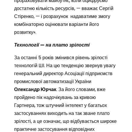
прораховувати майбутнє, коли оцифруємо
достатню кількість ресурсів, — вважає Сергій
Стіренко, — і розрахунок надаватиме змогу
комбінаторно оцінювати варіанти його
розвитку».
Технології — на плато зрілості
За останні 5 років змінився рівень зрілості
технологій ШІ. На цю тенденцію звернув увагу
генеральний директор Асоціації підприємств
промислової автоматизації України
Олександр Юрчак
. За його словами, вже
пройдено пік надочікувань за кривою
Гартнера, тож штучний інтелект у багатьох
застосуваннях виходить на так зване плато
зрілості, а це означає, що відбувається широке
практичне застосування відповідних