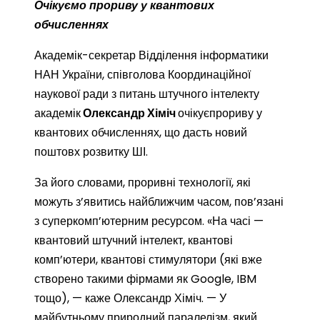
Очікуємо прориву у квантових
обчисленнях
Академік-секретар Відділення інформатики
НАН України, співголова Координаційної
наукової ради з питань штучного інтелекту
академік
Олександр Хіміч
очікуєпрориву у
квантових обчисленнях, що дасть новий
поштовх розвитку ШІ.
За його словами, проривні технології, які
можуть з’явитись найближчим часом, пов’язані
з суперкомп’ютерним ресурсом. «На часі —
квантовий штучний інтелект, квантові
комп’ютери, квантові стимулятори (які вже
створено такими фірмами як Google, IBM
тощо), — каже Олександр Хіміч. — У
майбутньому природний паралелізм, який