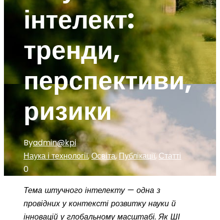
інтелект:
тренди,
перспективи,
ризики
By
admin@kpi
Наука і технології
,
Освіта
,
Публікації
,
Статті
0
Тема штучного інтелекту — одна з
провідних у контексті розвитку науки й
інновацій у глобальному масштабі. Як ШІ