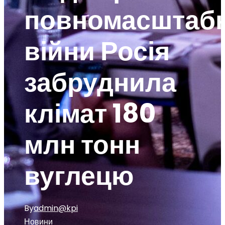
повномасштабн
війни Росія
забруднила
клімат 180
млн тонн
вуглецю
By
admin@kpi
Новини