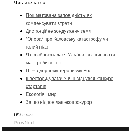
Читайте також:
Пошматована заповідність: як
компенсувати втрати
Дистанційне зондування землі
“Опера” про Каховську катастрофу чи
голий піар
Як розброювалася Україна і які висновки
має зробити світ
Ні — ядерному тероризму Росії
Інвестори, увага! У КПІ відбувся конкурс
стартапів
Екологія і мир
За що відповідає екопрокурор
0
Shares
Prev
Next