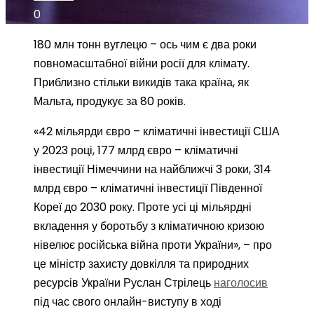
0
180 млн тонн вуглецю – ось чим є два роки
повномасштабної війни росії для клімату.
Приблизно стільки викидів така країна, як
Мальта, продукує за 80 років.
«42 мільярди євро – кліматичні інвестиції США
у 2023 році, 177 млрд євро – кліматичні
інвестиції Німеччини на найближчі 3 роки, 314
млрд євро – кліматичні інвестиції Південної
Кореї до 2030 року. Проте усі ці мільярдні
вкладення у боротьбу з кліматичною кризою
нівелює російська війна проти України», – про
це міністр захисту довкілля та природних
ресурсів України Руслан Стрілець
наголосив
під час свого онлайн-виступу в ході