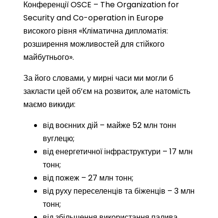
Конференції OSCE – The Organization for
Security and Co-operation in Europe
високого рівня «Кліматична дипломатія:
розширення можливостей для стійкого
майбутнього».
За його словами, у мирні часи ми могли б
закласти цей об’єм на розвиток, але натомість
маємо викиди:
від воєнних дій – майже 52 млн тонн
вуглецю;
від енергетичної інфраструктури – 17 млн
тонн;
від пожеж – 27 млн тонн;
від руху переселенців та біженців – 3 млн
тонн;
від збільшення використання палива