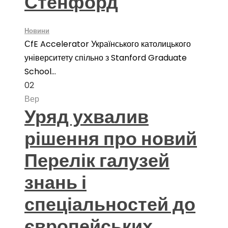
Стенфорд
Новини
СfE Accelerator Українського католицького
університету спільно з Stanford Graduate
School...
02
Вер
Уряд ухвалив
рішення про новий
Перелік галузей
знань і
спеціальностей до
європейських