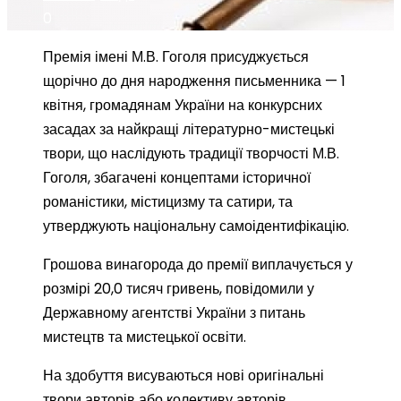
0
Премія імені М.В. Гоголя присуджується
щорічно до дня народження письменника — 1
квітня, громадянам України на конкурсних
засадах за найкращі літературно-мистецькі
твори, що наслідують традиції творчості М.В.
Гоголя, збагачені концептами історичної
романістики, містицизму та сатири, та
утверджують національну самоідентифікацію.
Грошова винагорода до премії виплачується у
розмірі 20,0 тисяч гривень, повідомили у
Державному агентстві України з питань
мистецтв та мистецької освіти.
На здобуття висуваються нові оригінальні
твори авторів або колективу авторів,