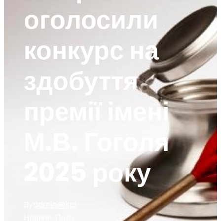
оголосили
конкурс на
здобуття
премії імені
М.В. Гоголя
2025 року
By
admin@kpi
Новини
,
Події