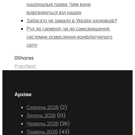
національні парки. Чим вони
відрізняються від наших
Забагато чи замало в Україні науковців?
Рух до гармонії, чи до самознищення:
системне осмислення конфліктуючого
світу
0
Shares
Prev
Next
Архіви
Серпень 2026
(2)
Липень 2026
(13)
Червень 2026
(26)
Травень 2026
(43)