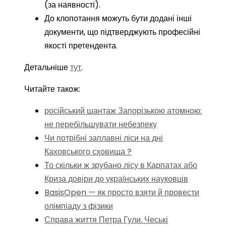
(за наявності).
До клопотання можуть бути додані інші
документи, що підтверджують професійні
якості претендента.
Детальніше
тут
.
Читайте також:
російський шантаж Запорізькою атомною:
не перебільшувати небезпеку
Чи потрібні заплавні ліси на дні
Каховського сховища ?
То скільки ж зрубано лісу в Карпатах або
Криза довіри до українських науковців
BasisOpen — як просто взяти й провести
олімпіаду з фізики
Справа життя Петра Гули. Чеські