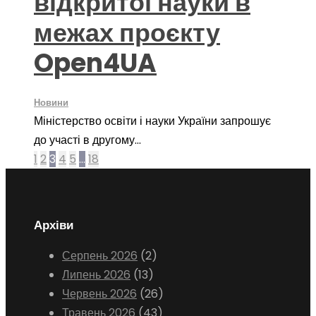
відкритої науки в
межах проєкту
Open4UA
Новини
Міністерство освіти і науки України запрошує
до участі в другому...
1
2
3
4
5
…
18
Архіви
Серпень 2026
(2)
Липень 2026
(13)
Червень 2026
(26)
Травень 2026
(43)