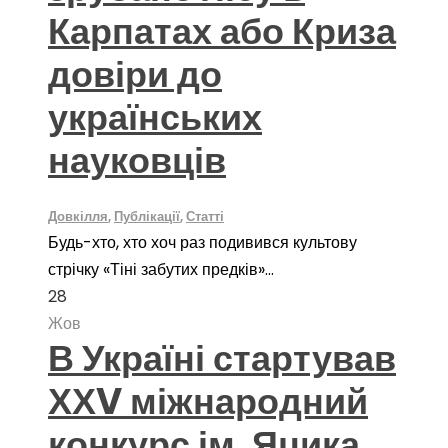
Карпатах або Криза
довіри до
українських
науковців
Довкілля
,
Публікації
,
Статті
Будь-хто, хто хоч раз подивився культову
стрічку «Тіні забутих предків»...
28
Жов
В Україні стартував
ХХV міжнародний
конкурс ім. Яцика