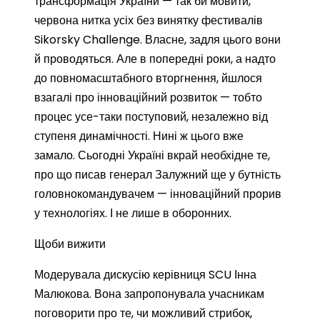
трансформація України — так би мовити,
червона нитка усіх без винятку фестивалів
Sikorsky Challenge. Власне, задля цього вони
й проводяться. Але в попередні роки, а надто
до повномасштабного вторгнення, йшлося
взагалі про інноваційний розвиток — тобто
процес усе-таки поступовий, незалежно від
ступеня динамічності. Нині ж цього вже
замало. Сьогодні Україні вкрай необхідне те,
про що писав генерал Залужний ще у бутність
головнокомандувачем — інноваційний прорив
у технологіях. І не лише в оборонних.
Щоби вижити
Модерувала дискусію керівниця SCU Інна
Малюкова. Вона запропонувала учасникам
поговорити про те, чи можливий стрибок,