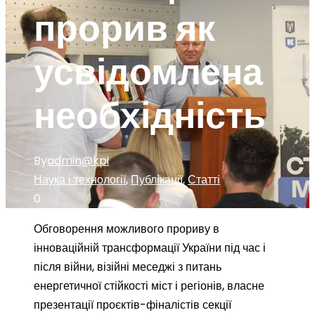
прорив як
усвідомлена
необхідність
By
admin@kpi
Наука і технології
,
Публікації
,
Статті
0
Обговорення можливого прориву в
інноваційній трансформації України під час і
після війни, візійні меседжі з питань
енергетичної стійкості міст і регіонів, власне
презентації проєктів-фіналістів секції