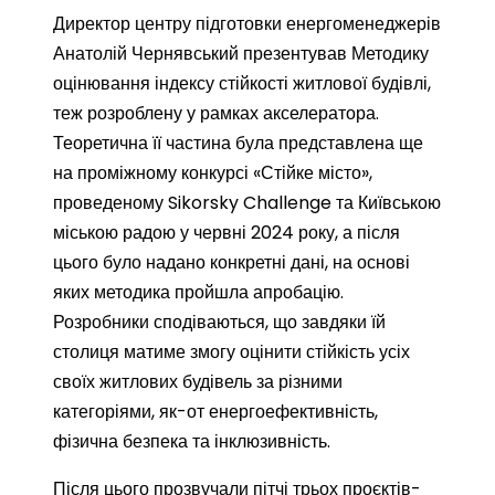
Директор центру підготовки енергоменеджерів
Анатолій Чернявський презентував Методику
оцінювання індексу стійкості житлової будівлі,
теж розроблену у рамках акселератора.
Теоретична її частина була представлена ще
на проміжному конкурсі «Стійке місто»,
проведеному Sikorsky Challenge та Київською
міською радою у червні 2024 року, а після
цього було надано конкретні дані, на основі
яких методика пройшла апробацію.
Розробники сподіваються, що завдяки їй
столиця матиме змогу оцінити стійкість усіх
своїх житлових будівель за різними
категоріями, як-от енергоефективність,
фізична безпека та інклюзивність.
Після цього прозвучали пітчі трьох проєктів-