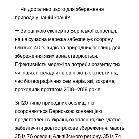
— Чи достатньо цього для збереження
природи у нашій країні?
— За оцінкою експертів Бернської конвенції,
наша сучасна мережа забезпечує охорону
близько 40 % видів та природних оселищ, для
збереження яких вона створюється.
Ефективність мережі та потреби розвитку тих
чи інших її складників оцінюють експерти під
час біогеографічних семінарів, які, зокрема,
проходили протягом 2018–2019 років.
Зі 120 типів природних оселищ, які
охороняються Бернською конвенцією і
представлені в Україні, охоплення, яке здатне
забезпечити довгострокове збереження, мають
35 із 76 оселищ Альпійського регіону, 35 із 74