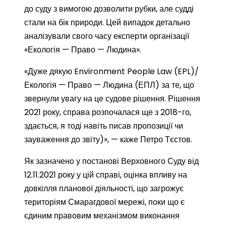
до суду з вимогою дозволити рубки, але судді
стали на бік природи. Цей випадок детально
аналізували свого часу експерти організації
«Екологія — Право — Людина».
«Дуже дякую Environment People Law (EPL)/
Екологія — Право — Людина (ЕПЛ) за те, що
звернули увагу на це судове рішення. Рішення
2021 року, справа розпочалася ще з 2018-го,
здається, я тоді навіть писав пропозиції чи
зауваження до звіту)», — каже Петро Тєстов.
Як зазначено у постанові Верховного Суду від
12.11.2021 року у цій справі, оцінка впливу на
довкілля планової діяльності, що загрожує
територіям Смарагдової мережі, поки що є
єдиним правовим механізмом виконання