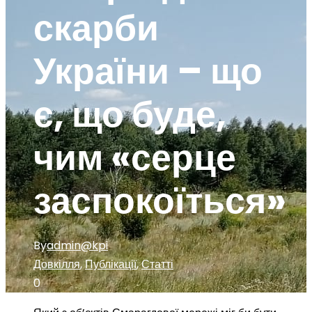
скарби
України – що
є, що буде,
чим «серце
заспокоїться»
By
admin@kpi
Довкілля
,
Публікації
,
Статті
0