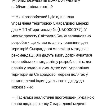
тут, яких результатів можна очікувати у
найближчі кілька років?
— Нині розроблений і діє один план
управління територією Смарагдової мережі
для НПП «Пирятинський» (UA0000077). У
межах проєкту Світового Банку заплановано
розробити ще кілька планів управління для
територій Смарагдової мережі та методичні
рекомендації, які дадуть змогу дотримуватися
європейських стандартів у розробленні таких
планів у подальшому. Адже суть управління
територіями Смарагдової мережі полягає у
встановленні індивідуального підходу до
кожної з них.
— Наскільки реалістичні проголошені Україною
плани щодо розвитку Смарагдової мережі,