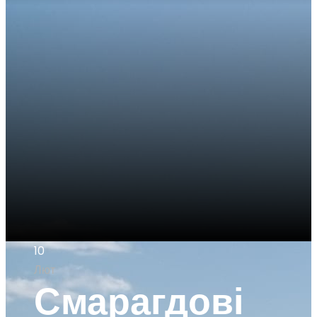
10
Лют
Смарагдові