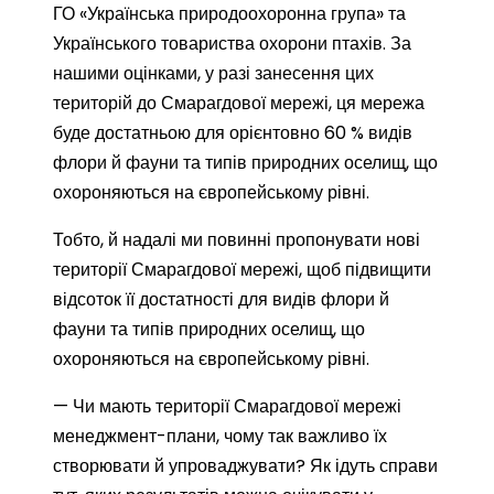
ГО «Українська природоохоронна група» та
Українського товариства охорони птахів. За
нашими оцінками, у разі занесення цих
територій до Смарагдової мережі, ця мережа
буде достатньою для орієнтовно 60 % видів
флори й фауни та типів природних оселищ, що
охороняються на європейському рівні.
Тобто, й надалі ми повинні пропонувати нові
території Смарагдової мережі, щоб підвищити
відсоток її достатності для видів флори й
фауни та типів природних оселищ, що
охороняються на європейському рівні.
— Чи мають території Смарагдової мережі
менеджмент-плани, чому так важливо їх
створювати й упроваджувати? Як ідуть справи