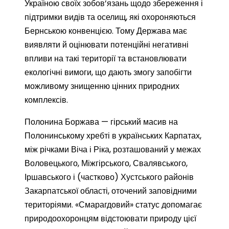
Україною своїх зобов’язань щодо збереження і
підтримки видів та оселищ, які охороняються
Бернською конвенцією. Тому Держава має
виявляти й оцінювати потенційні негативні
впливи на такі території та встановлювати
екологічні вимоги, що дають змогу запобігти
можливому знищенню цінних природних
комплексів.
Полонина Боржава — гірський масив на
Полонинському хребті в українських Карпатах,
між річками Віча і Ріка, розташований у межах
Воловецького, Міжгірського, Свалявського,
Іршавського і (частково) Хустського районів
Закарпатської області, оточений заповідними
територіями. «Смарагдовий» статус допомагає
природоохоронцям відстоювати природу цієї