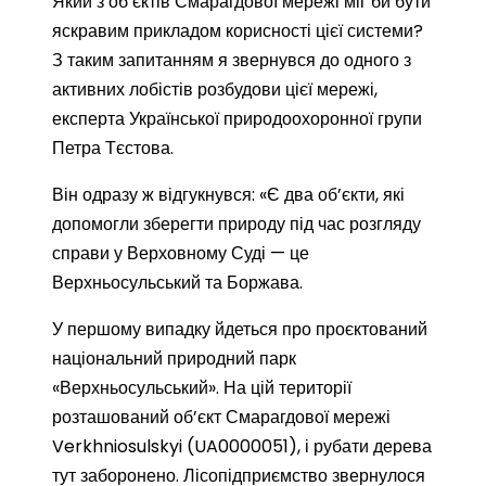
Який з об’єктів Смарагдової мережі міг би бути
яскравим прикладом корисності цієї системи?
З таким запитанням я звернувся до одного з
активних лобістів розбудови цієї мережі,
експерта Української природоохоронної групи
Петра Тєстова.
Він одразу ж відгукнувся: «Є два об’єкти, які
допомогли зберегти природу під час розгляду
справи у Верховному Суді — це
Верхньосульський та Боржава.
У першому випадку йдеться про проєктований
національний природний парк
«Верхньосульський». На цій території
розташований об’єкт Смарагдової мережі
Verkhniosulskyi (UA0000051), і рубати дерева
тут заборонено. Лісопідприємство звернулося