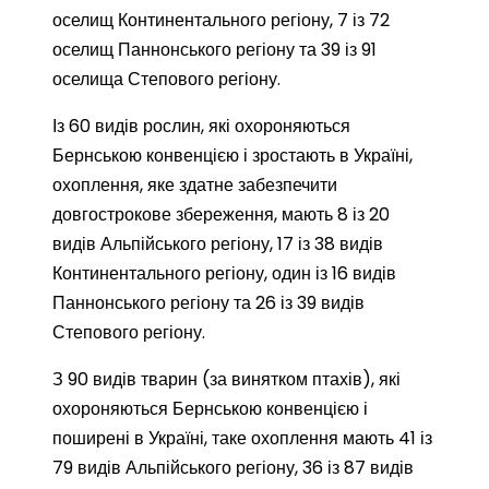
оселищ Континентального регіону, 7 із 72
оселищ Паннонського регіону та 39 із 91
оселища Степового регіону.
Із 60 видів рослин, які охороняються
Бернською конвенцією і зростають в Україні,
охоплення, яке здатне забезпечити
довгострокове збереження, мають 8 із 20
видів Альпійського регіону, 17 із 38 видів
Континентального регіону, один із 16 видів
Паннонського регіону та 26 із 39 видів
Степового регіону.
З 90 видів тварин (за винятком птахів), які
охороняються Бернською конвенцією і
поширені в Україні, таке охоплення мають 41 із
79 видів Альпійського регіону, 36 із 87 видів