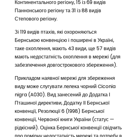
Континентального регіону, 15 із 69 видів
Паннонського регіону та 31 із 88 видів
Степового регіону.
Зі 119 видів птахів, які охороняються
Бернською конвенцією і поширені в Україні,
таке охоплення, мають 43 види, ще 57 видів
мають недостатність охоплення в мережі (для
забезпечення довгострокового збереження).
Прикладом наявної мережі для збереження
виду може слугувати лелека чорний Ciconia
nigra (A030). Вид занесений до Додатка І
Пташиної директиви, Додатку ІІ Бернської
конвенції, Резолюції 6 (1998) Бернської
конвенції, Червоної книги України (статус —
рідкісний). Оцінка Бернської конвенції свідчить
про помірну недостатність мережі та потребу в