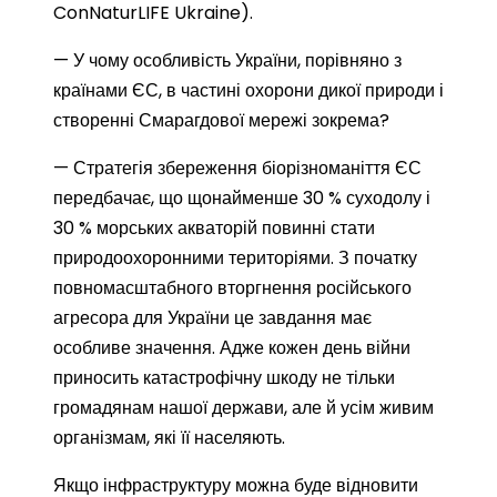
ConNaturLIFE Ukraine).
— У чому особливість України, порівняно з
країнами ЄС, в частині охорони дикої природи і
створенні Смарагдової мережі зокрема?
— Стратегія збереження біорізноманіття ЄС
передбачає, що щонайменше 30 % суходолу і
30 % морських акваторій повинні стати
природоохоронними територіями. З початку
повномасштабного вторгнення російського
агресора для України це завдання має
особливе значення. Адже кожен день війни
приносить катастрофічну шкоду не тільки
громадянам нашої держави, але й усім живим
організмам, які її населяють.
Якщо інфраструктуру можна буде відновити