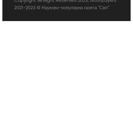
Copyright All Right Reserved 2023, GoodLayers
2021-2023 © Науково-популярна газета "Світ"