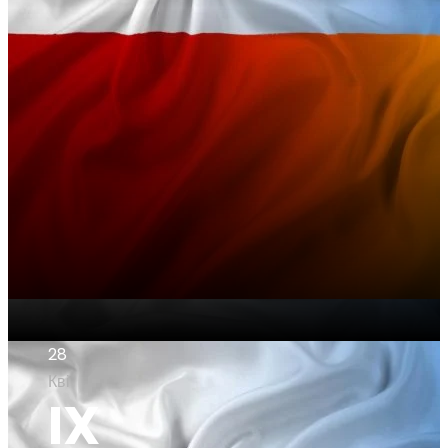
28
Кві
IX