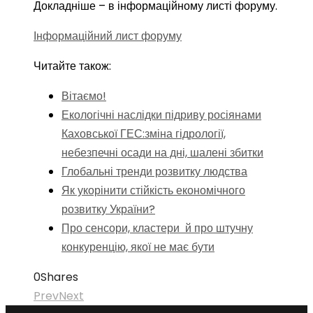
Докладніше – в інформаційному листі форуму.
Інформаційний лист форуму
Читайте також:
Вітаємо!
Екологічні наслідки підриву росіянами
Каховської ГЕС:зміна гідрології,
небезпечні осади на дні, шалені збитки
Глобальні тренди розвитку людства
Як укорінити стійкість економічного
розвитку України?
Про сенсори, кластери й про штучну
конкуренцію, якої не має бути
0
Shares
Prev
Next