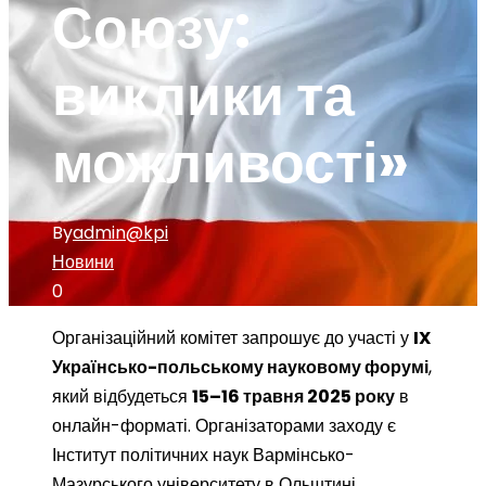
Союзу:
виклики та
можливості»
By
admin@kpi
Новини
0
Організаційний комітет запрошує до участі у
IX
Українсько-польському науковому форумі
,
який відбудеться
15–16 травня 2025 року
в
онлайн-форматі. Організаторами заходу є
Інститут політичних наук Вармінсько-
Мазурського університету в Ольштині