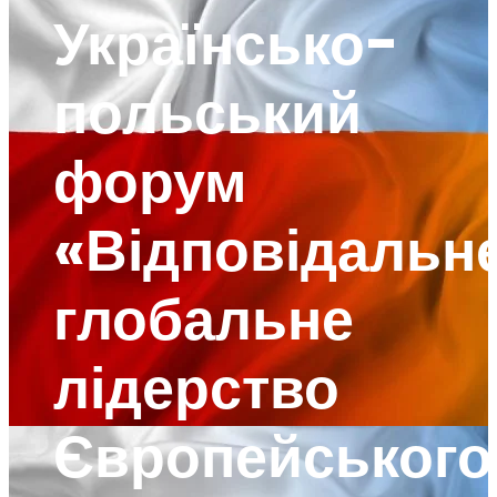
Українсько-
польський
форум
«Відповідальн
глобальне
лідерство
Європейського