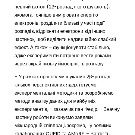
певний ізотоп (2β-розпад якого шукають),
якомога точніше вимірювати енергію
електронів, розділяти близькі у часі події
розпадів, відрізняти електрони від інших
частинок, щоб виділити надзвичайно слабкий
ефект. А також – функціонувати стабільно,
адже експерименти потрібно вести роками
через вкрай низьку ймовірність розпаду.
– У рамках проєкту ми шукаємо 2β-розпад
кількох перспективних ядер, готуємо
експериментальні методики та розробляємо
методи аналізу даних для майбутніх
експериментів, – зазначив пан Федір. – Значну
частину роботи виконуємо завдяки
міжнародній співпраці, зокрема, і у великих
колабораціях CUPID та AMoRE. – Вартість