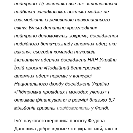
нейтрино. Ці частинки все ще залишаються
найбільш загадковими, оскільки майже не
взаємодіють із речовиною навколишнього
світу. Більш детально «розгледіти»
нейтрино допоможуть, зокрема, дослідження
подвійного бета-розпаду атомних ядер, яке
виконує сьогодні команда науковців
Інституту ядерних досліджень НАН України.
Їхній проєкт «Подвійний бета-розпад
атомних ядер» переміг у конкурсі
Національного фонду досліджень України
«Підтримка провідних і молодих учених» і
отримав фінансування в розмірі близько 6,7
мільйонів гривень,
повідомляють
у Фонді.
Ім’я наукового керівника проєкту Федора
Даневича добре відоме як в українській, так і в