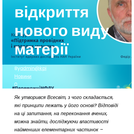
відкриття
нового виду
матерії
By
admin@kpi
Новини
0
Як утворився Всесвіт, з чого складається,
які принципи лежать у його основі? Відповіді
на ці запитання, на переконання вчених,
можна знайти, досліджуючи властивості
найменших елементарних частинок –