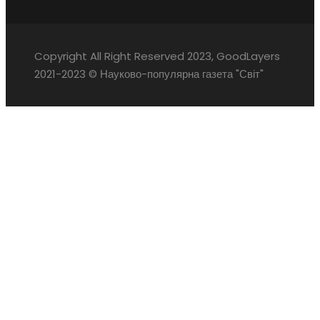
Copyright All Right Reserved 2023, GoodLayers
2021-2023 © Науково-популярна газета "Світ"