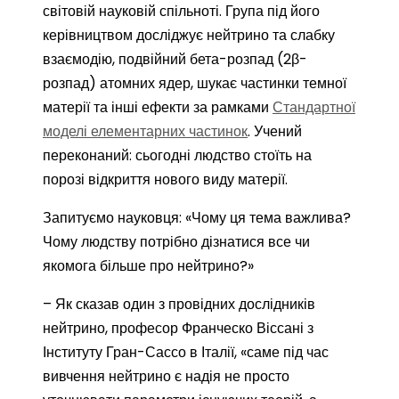
світовій науковій спільноті. Група під його
керівництвом досліджує нейтрино та слабку
взаємодію, подвійний бета-розпад (2β-
розпад) атомних ядер, шукає частинки темної
матерії та інші ефекти за рамками
Стандартної
моделі елементарних частинок
. Учений
переконаний: сьогодні людство стоїть на
порозі відкриття нового виду матерії.
Запитуємо науковця: «Чому ця тема важлива?
Чому людству потрібно дізнатися все чи
якомога більше про нейтрино?»
– Як сказав один з провідних дослідників
нейтрино, професор Франческо Віссані з
Інституту Гран-Сассо в Італії, «саме під час
вивчення нейтрино є надія не просто