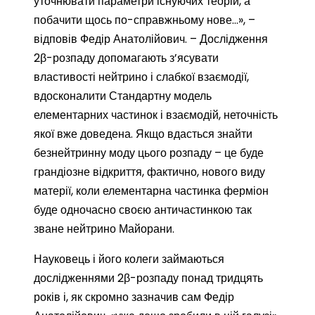
уточнювати параметри існуючих теорій, а
побачити щось по-справжньому нове…», –
відповів Федір Анатолійович. – Дослідження
2β-розпаду допомагають з’ясувати
властивості нейтрино і слабкої взаємодії,
вдосконалити Стандартну модель
елементарних частинок і взаємодій, неточність
якої вже доведена. Якщо вдасться знайти
безнейтринну моду цього розпаду – це буде
грандіозне відкриття, фактично, нового виду
матерії, коли елементарна частинка ферміон
буде одночасно своєю античастинкою так
зване нейтрино Майорани.
Науковець і його колеги займаються
дослідженнями 2β-розпаду понад тридцять
років і, як скромно зазначив сам Федір