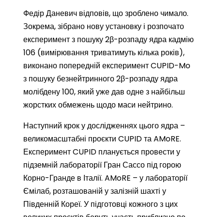
Федір Даневич відповів, що зроблено чимало.
Зокрема, зібрано нову установку і розпочато
експеримент з пошуку 2β-розпаду ядра кадмію
106 (вимірювання триватимуть кілька років),
виконано попередній експеримент CUPID-Mo
з пошуку безнейтринного 2β-розпаду ядра
молібдену 100, який уже дав одне з найбільш
жорстких обмежень щодо маси нейтрино.
Наступний крок у дослідженнях цього ядра –
великомасштабні проєкти CUPID та AMoRE.
Експеримент CUPID планується провести у
підземній лабораторії Гран Сассо під горою
Корно-Гранде в Італії. AMoRE – у лабораторії
Ємілаб, розташованій у залізній шахті у
Південній Кореї. У підготовці кожного з цих