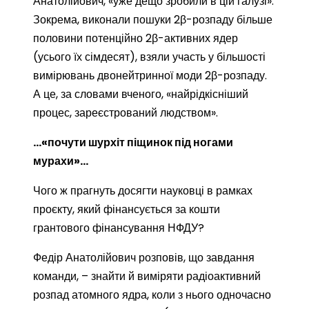
Анатолійович, «уже дещо зробили в цій галузі».
Зокрема, виконали пошуки 2β-розпаду більше
половини потенційно 2β-активних ядер
(усього їх сімдесят), взяли участь у більшості
вимірювань двонейтринної моди 2β-розпаду.
А це, за словами вченого, «найрідкісніший
процес, зареєстрований людством».
…«почути шурхіт піщинок під ногами
мурахи»…
Чого ж прагнуть досягти науковці в рамках
проєкту, який фінансується за кошти
грантового фінансування НФДУ?
Федір Анатолійович розповів, що завдання
команди, – знайти й виміряти радіоактивний
розпад атомного ядра, коли з нього одночасно