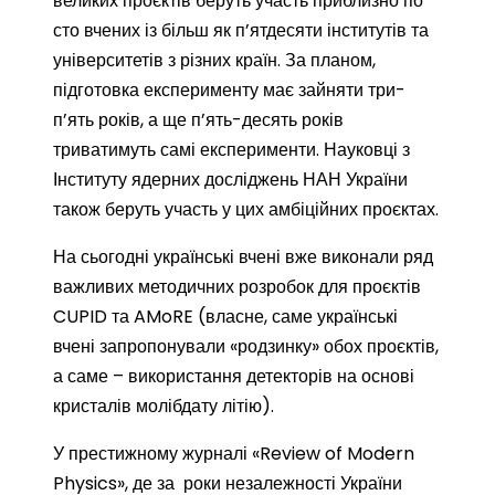
великих проєктів беруть участь приблизно по
сто вчених із більш як п’ятдесяти інститутів та
університетів з різних країн. За планом,
підготовка експерименту має зайняти три-
п’ять років, а ще п’ять-десять років
триватимуть самі експерименти. Науковці з
Інституту ядерних досліджень НАН України
також беруть участь у цих амбіційних проєктах.
На сьогодні українські вчені вже виконали ряд
важливих методичних розробок для проєктів
CUPID та AMoRE (власне, саме українські
вчені запропонували «родзинку» обох проєктів,
а саме – використання детекторів на основі
кристалів молібдату літію).
У престижному журналі «Review of Modern
Physics», де за роки незалежності України