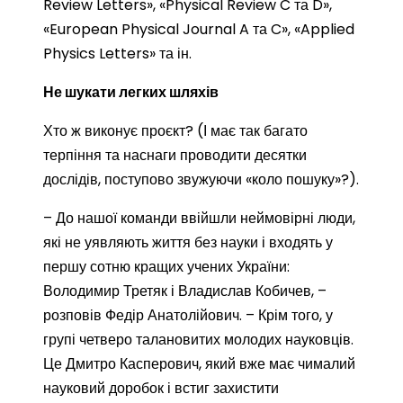
Review Letters», «Physical Review C та D»,
«European Physical Journal A та C», «Applied
Physics Letters» та ін.
Не шукати легких шляхів
Хто ж виконує проєкт? (І має так багато
терпіння та наснаги проводити десятки
дослідів, поступово звужуючи «коло пошуку»?).
– До нашої команди ввійшли неймовірні люди,
які не уявляють життя без науки і входять у
першу сотню кращих учених України:
Володимир Третяк і Владислав Кобичев, –
розповів Федір Анатолійович. – Крім того, у
групі четверо талановитих молодих науковців.
Це Дмитро Касперович, який вже має чималий
науковий доробок і встиг захистити