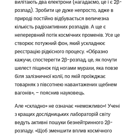
вилітають два електрони (нагадаємо, це і є 2β-
розпад). Зробити це дуже непросто, адже в
природі постійно відбувається величезна
кількість радіоактивних розпадів. А ще є
неперервний потік космічних променів. Усе це
створює потужний фон, який ускладнює
реєстрацію рідкісного процесу. «Образно
кажучи, спостерегти 2β-розпад, це, як почути
шелест піщинок під ногами мурахи, яка повзе
біля залізничної колії, по якій проїжджає
товарняк з півсотнею навантажених щебнем
вагонів», – пояснив науковець.
Але «складно» не означає «неможливо»! Учені
з кращих дослідницьких лабораторій світу
ведуть активні пошуки безнейтринного 2β-
розпаду. «Щоб зменшити вплив космічного