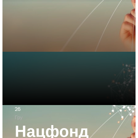
26
Гру
Нацфонд