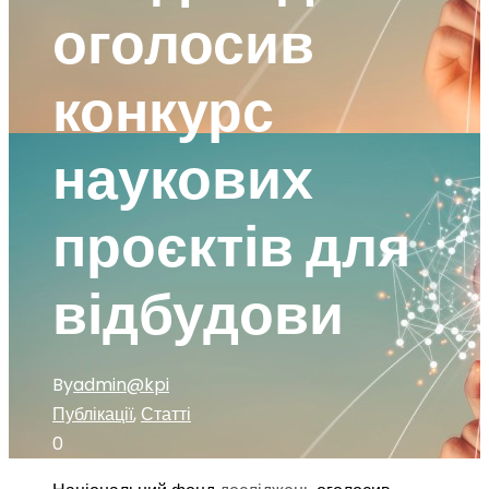
оголосив
конкурс
наукових
проєктів для
відбудови
By
admin@kpi
Публікації
,
Статті
0