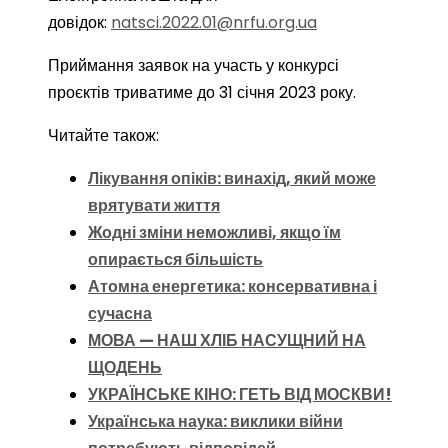
довідок:
natsci.2022.01@nrfu.org.ua
Приймання заявок на участь у конкурсі
проєктів триватиме до 31 січня 2023 року.
Читайте також:
Лікування опіків: винахід, який може
врятувати життя
Жодні зміни неможливі, якщо їм
опирається більшість
Атомна енергетика: консервативна і
сучасна
МОВА — НАШ ХЛІБ НАСУЩНИЙ НА
ЩОДЕНЬ
УКРАЇНСЬКЕ КІНО: ГЕТЬ ВІД МОСКВИ!
Українська наука: виклики війни