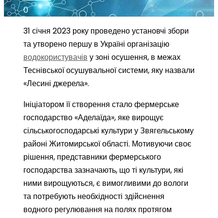
0
31 січня 2023 року проведено установчі збори
та утворено першу в Україні організацію
водокористувачів
у зоні осушення, в межах
Теснівської осушувальної системи, яку назвали
«Лесині джерела».
Ініціатором її створення стало фермерське
господарство «Аделаїда», яке вирощує
сільськогосподарські культури у Звягельському
районі Житомирської області. Мотивуючи своє
рішення, представники фермерського
господарства зазначають, що ті культури, які
ними вирощуються, є вимогливими до вологи
та потребують необхідності здійснення
водного регулювання на полях протягом