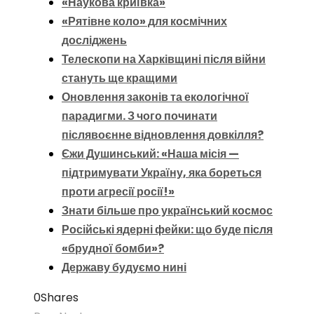
«Наукова криївка»
«Рятівне коло» для космічних
досліджень
Телескопи на Харківщині після війни
стануть ще кращими
Оновлення законів та екологічної
парадигми. З чого починати
післявоєнне відновлення довкілля?
Єжи Душинський: «Наша місія —
підтримувати Україну, яка бореться
проти агресії росії!»
Знати більше про український космос
Російські ядерні фейки: що буде після
«брудної бомби»?
Державу будуємо нині
0
Shares