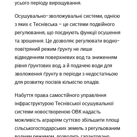
усього періоду вирощування.
Осушувально-зволожувальні системи, однією
з яких є Теснівська – це системи подвійного
регулювання, що поєднують функції осушення
та зрошення. Це дозволяє регулювати водно-
повітряний режим ґрунту не лише
відведенням поверхневих вод та зниженням
рівня ґрунтових вод, а й подачею води для
зволоження ґрунту в періоди з недостатньою
для розвитку посівів кількістю опадів.
Набуття права самостійного управління
інфраструктурою Теснівської осушувальної
системи новоствореною ОВК надасть
можливість аграріям суттєво збільшити площі
сільськогосподарських земель з регульованим
водним режимом, дозволить гарантовано