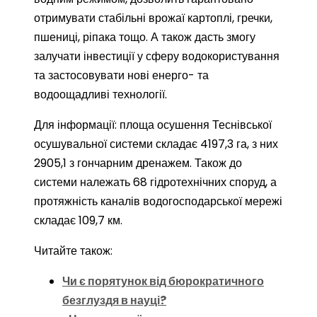
отримувати стабільні врожаї картоплі, гречки,
пшениці, ріпака тощо. А також дасть змогу
залучати інвестиції у сферу водокористування
та застосовувати нові енерго- та
водоощадливі технології.
Для інформації: площа осушення Теснівської
осушувальної системи складає 4197,3 га, з них
2905,1 з гончарним дренажем. Також до
системи належать 68 гідротехнічних споруд, а
протяжність каналів водогосподарської мережі
складає 109,7 км.
Читайте також:
Чи є порятунок від бюрократичного
безглуздя в науці?