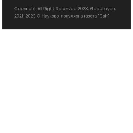
Copyright All Right Reserved 2023, GoodLayers
2021-2023 © Науково-популярна газета "Світ"