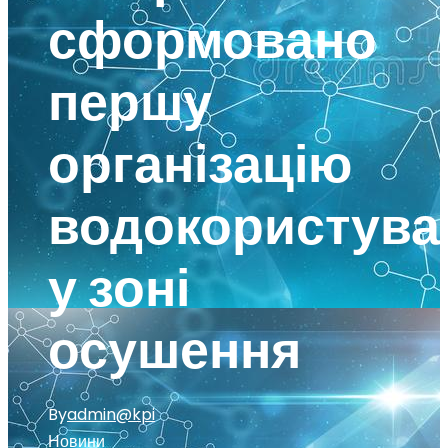
сформовано
першу
організацію
водокористува
у зоні
осушення
By
admin@kpi
Новини