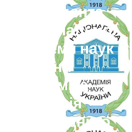
Президента
Національної
академії наук
України
академіка
Анатолія
Загородньго