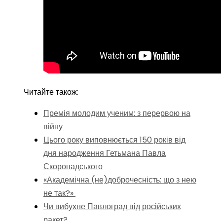
Читайте також:
Премія молодим ученим: з перервою на
війну
Цього року виповнюється 150 років від
дня народження Гетьмана Павла
Скоропадського
«Академічна (не)доброчесність: що з нею
не так?»
Чи вибухне Павлоград від російських
ракет?