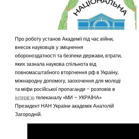
By
admin@kpi
Інтерв’ю
0
Про роботу установ Академії під час війни,
внесок науковців у зміцнення
обороноздатності та безпеки держави, втрати,
яких зазнала наукова спільнота від
повномасштабного вторгнення рф в Україну,
міжнародну допомогу, заохочення для молоді
та міфи російської пропаганди – розповів в
інтерв’ю
телеканалу «МИ – УКРАЇНА»
Президент НАН України академік Анатолій
Загородній.