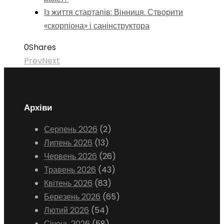
Із життя стартапів: Вінниця. Створити
«скорпіона» і санінструктора
0
Shares
Prev
Next
Архіви
Серпень 2026
(2)
Липень 2026
(13)
Червень 2026
(26)
Травень 2026
(43)
Квітень 2026
(83)
Березень 2026
(65)
Лютий 2026
(54)
Січень 2026
(58)