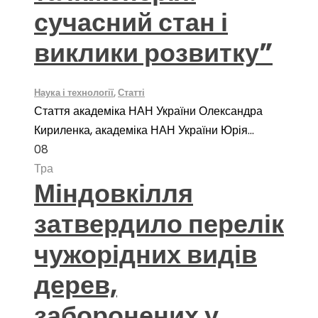
сучасний стан і
виклики розвитку”
Наука і технології
,
Статті
Стаття академіка НАН України Олександра
Кириленка, академіка НАН України Юрія...
08
Тра
Міндовкілля
затвердило перелік
чужорідних видів
дерев,
заборонених у