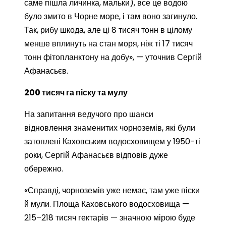
саме пішла личинка, мальки), все це водою
було змито в Чорне море, і там воно загинуло.
Так, рибу шкода, але ці 8 тисяч тонн в цілому
менше вплинуть на стан моря, ніж ті 17 тисяч
тонн фітопланктону на добу», — уточнив Сергій
Афанасьєв.
200 тисяч га піску та мулу
На запитання ведучого про шанси
відновлення знаменитих чорноземів, які були
затоплені Каховським водосховищем у 1950-ті
роки, Сергій Афанасьєв відповів дуже
обережно.
«Справді, чорноземів уже немає, там уже піски
й мули. Площа Каховського водосховища —
215–218 тисяч гектарів — значною мірою буде