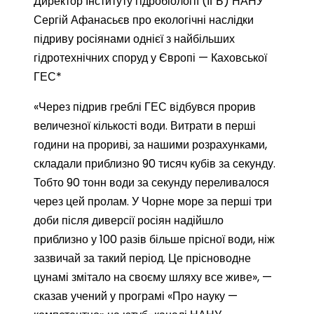
Директор Інституту гідробіології (ІГБ) НАНУ
Сергій Афанасьєв про екологічні наслідки
підриву росіянами однієї з найбільших
гідротехнічних споруд у Європі — Каховської
ГЕС*
«Через підрив греблі ГЕС відбувся прорив
величезної кількості води. Витрати в перші
години на прориві, за нашими розрахунками,
складали приблизно 90 тисяч кубів за секунду.
Тобто 90 тонн води за секунду переливалося
через цей пролам. У Чорне море за перші три
доби після диверсії росіян надійшло
приблизно у 100 разів більше прісної води, ніж
зазвичай за такий період. Це прісноводне
цунамі змітало на своєму шляху все живе», —
сказав учений у програмі «Про науку —