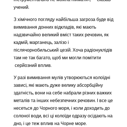
учений.
З хімічного погляду найбільша загроза буде від
вимивання донних відкладів, які мають
надзвичайно великий вміст таких речовин, як
кадмій, марганець, залізо і
післячорнобильський цезій. Хоча радіонуклідів
там не так багато, щоб ми могли помітити
серйозний вплив.
У разі вимивання мулів утворюються колоїдні
зависі, які мають дуже велику абсорбційну
здатність, вони на себе набрали різних важких
металів та інших небезпечних речовин. І все це
несеться до Чорного моря, і коли доходить до
солоної води, всі ці колоїди одразу осідають на
дно, і це теж вплив на Чорне море.