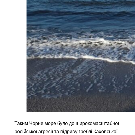
Таким Чорне море було до широкомасштабної
російської агресії та підриву греблі Каховської