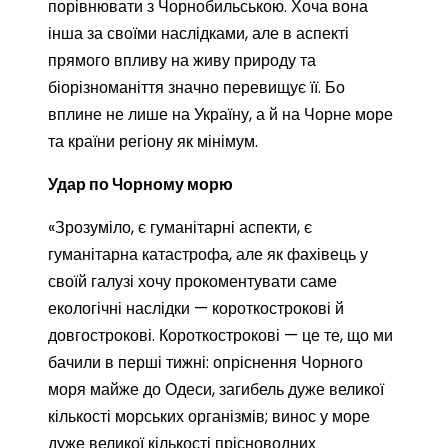
порівнювати з Чорнобильською. Хоча вона
інша за своїми наслідками, але в аспекті
прямого впливу на живу природу та
біорізноманіття значно перевищує її. Бо
вплине не лише на Україну, а й на Чорне море
та країни регіону як мінімум.
Удар по Чорному морю
«Зрозуміло, є гуманітарні аспекти, є
гуманітарна катастрофа, але як фахівець у
своїй галузі хочу прокоментувати саме
екологічні наслідки — короткострокові й
довгострокові. Короткострокові — це те, що ми
бачили в перші тижні: опріснення Чорного
моря майже до Одеси, загибель дуже великої
кількості морських організмів; винос у море
дуже великої кількості прісноводних