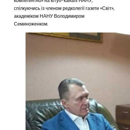
компетентно» на ютуб-каналі НАНУ,
спілкуючись із членом редколегії газети «Світ»,
академіком НАНУ Володимиром
Семиноженком.