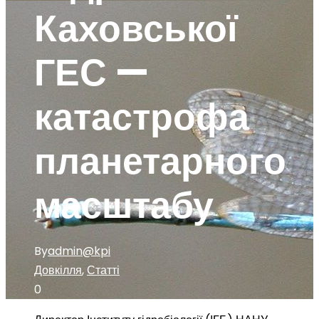
Каховської
ГЕС —
катастрофа
планетарного
масштабу
By
admin@kpi
Довкілля
,
Статті
0