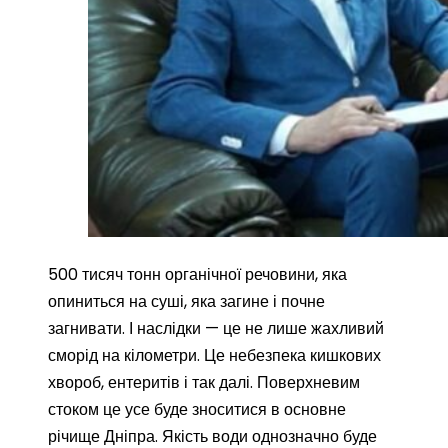
500 тисяч тонн органічної речовини, яка
опиниться на суші, яка загине і почне
загнивати. І наслідки — це не лише жахливий
сморід на кілометри. Це небезпека кишкових
хвороб, ентеритів і так далі. Поверхневим
стоком це усе буде зноситися в основне
річище Дніпра. Якість води однозначно буде