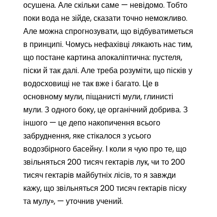
осушена. Але скільки саме — невідомо. Тобто
поки вода не зійде, сказати точно неможливо.
Але можна спрогнозувати, що відбуватиметься
в принципі. Чомусь нефахівці лякають нас тим,
що постане картина апокаліптична: пустеля,
піски й так далі. Але треба розуміти, що пісків у
водосховищі не так вже і багато. Це в
основному мули, піщанисті мули, глинисті
мули. З одного боку, це органічний добрива. З
іншого — це депо накопичення всього
забруднення, яке стікалося з усього
водозбірного басейну. І коли я чую про те, що
звільняться 200 тисяч гектарів лук, чи то 200
тисяч гектарів майбутніх лісів, то я завжди
кажу, що звільняться 200 тисяч гектарів піску
та мулу», — уточнив учений.