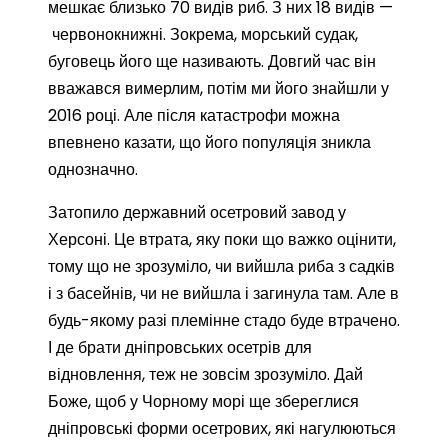
мешкає близько 70 видів риб. З них 18 видів —
червонокнижні. Зокрема, морський судак,
буговець його ще називають. Довгий час він
вважався вимерлим, потім ми його знайшли у
2016 році. Але після катастрофи можна
впевнено казати, що його популяція зникла
однозначно.
Затопило державний осетровий завод у
Херсоні. Це втрата, яку поки що важко оцінити,
тому що не зрозуміло, чи вийшла риба з садків
і з басейнів, чи не вийшла і загинула там. Але в
будь-якому разі племінне стадо буде втрачено.
І де брати дніпровських осетрів для
відновлення, теж не зовсім зрозуміло. Дай
Боже, щоб у Чорному морі ще збереглися
дніпровські форми осетрових, які нагулюються