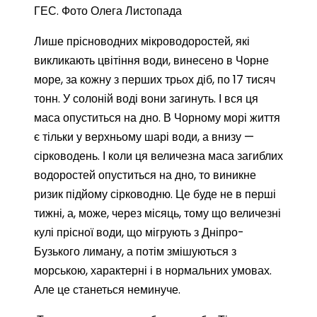
ГЕС. Фото Олега Листопада
Лише прісноводних мікроводоростей, які
викликають цвітіння води, винесено в Чорне
море, за кожну з перших трьох діб, по 17 тисяч
тонн. У солоній воді вони загинуть. І вся ця
маса опуститься на дно. В Чорному морі життя
є тільки у верхньому шарі води, а внизу —
сірководень. І коли ця величезна маса загиблих
водоростей опуститься на дно, то виникне
ризик підйому сірководню. Це буде не в перші
тижні, а, може, через місяць, тому що величезні
кулі прісної води, що мігрують з Дніпро-
Бузького лиману, а потім змішуються з
морською, характерні і в нормальних умовах.
Але це станеться неминуче.