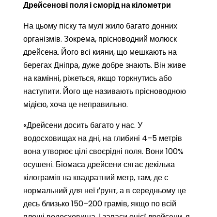
Дрейсенові поля і сморід на кілометри
На цьому піску та мулі жило багато донних
організмів. Зокрема, прісноводний молюск
дрейсена. Його всі кияни, що мешкають на
берегах Дніпра, дуже добре знають. Він живе
на камінні, ріжеться, якщо торкнутись або
наступити. Його ще називають прісноводною
мідією, хоча це неправильно.
«Дрейсени досить багато у нас. У
водосховищах на дні, на глибині 4–5 метрів
вона утворює цілі своєрідні поля. Вони 100%
осушені. Біомаса дрейсени сягає декілька
кілограмів на квадратний метр, там, де є
нормальний для неї ґрунт, а в середньому це
десь близько 150–200 грамів, якщо по всій
площі водосховища. І запаси оцієї дрейсени, я