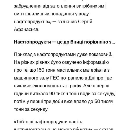
забруднення від затоплення вигрібних ям і
сміттєзвалищ чи попадання у воду
нафтопродуктів», — зазначив Сергій
Афанасьєв.
Нафтопродукти — це дрібниці порівняно з…
Приклад з нафтопродуктами дуже показовий.
На різних рівнях було озвучено інформацію
про те, що 150 тонн мастильних матеріалів з
машинного залу ГЕС потрапило в Дніпро і це
викличе екологічну катастрофу. Але в перші
години витікало 90 тисяч тонн води за секунду,
потім у перші три доби вже впало до 50 тисяч
тонн за секунду.
«Тобто ці нафтопродукти навіть
інструментально не можна піймати», — сказав