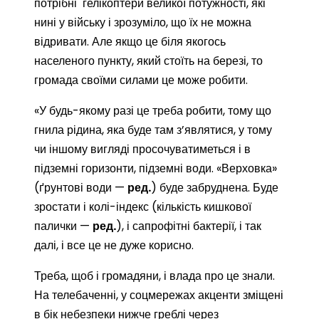
потрібні гелікоптери великої потужності, які
нині у війську і зрозуміло, що їх не можна
відривати. Але якщо це біля якогось
населеного пункту, який стоїть на березі, то
громада своїми силами це може робити.
«У будь-якому разі це треба робити, тому що
гнила рідина, яка буде там з’являтися, у тому
чи іншому вигляді просочуватиметься і в
підземні горизонти, підземні води. «Верховка»
(ґрунтові води —
ред.
) буде забруднена. Буде
зростати і колі-індекс (кількість кишкової
палички —
ред.
), і сапрофітні бактерії, і так
далі, і все це не дуже корисно.
Треба, щоб і громадяни, і влада про це знали.
На телебаченні, у соцмережах акценти зміщені
в бік небезпеки нижче греблі через