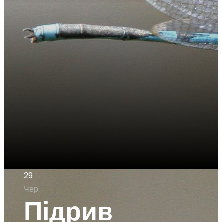
29
Чер
Підрив