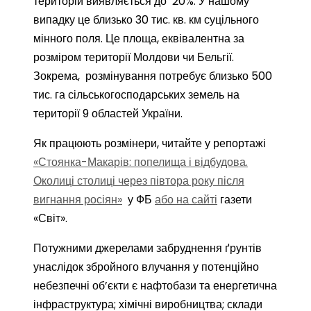
територій виявляється до 20%. У нашому
випадку це близько 30 тис. кв. км суцільного
мінного поля. Це площа, еквівалентна за
розміром території Молдови чи Бельгії.
Зокрема, розмінування потребує близько 500
тис. га сільськогосподарських земель на
території 9 областей України.
Як працюють розмінери, читайте у репортажі
«Стоянка-Макарів: попелища і відбудова.
Околиці столиці через півтора року після
вигнання росіян»
у ФБ
або на сайті
газети
«Світ».
Потужними джерелами забруднення ґрунтів
унаслідок збройного влучання у потенційно
небезпечні об’єкти є нафтобази та енергетична
інфраструктура; хімічні виробництва; склади