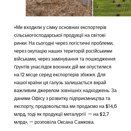
«Ми входили у сімку основних експортерів
сільськогосподарської продукції на світові
ринки. На сьогодні через логістичні проблеми,
через окупацію наших територій російськими
військами, через замінування та пошкодження
ґрунтів унаслідок воєнних дій ми опустилися
на 12 місце серед експортерів збіжжя. Для
нашої країни ця галузь залишається вкрай
важливим джерелом зовнішніх надходжень. За
даними Офісу з розвитку підприємництва та
експорту, продовольства ми продаємо на $14,6
млрд, тоді як продукції металургії — на $2,7
млрд», — розповіла Оксана Самкова.