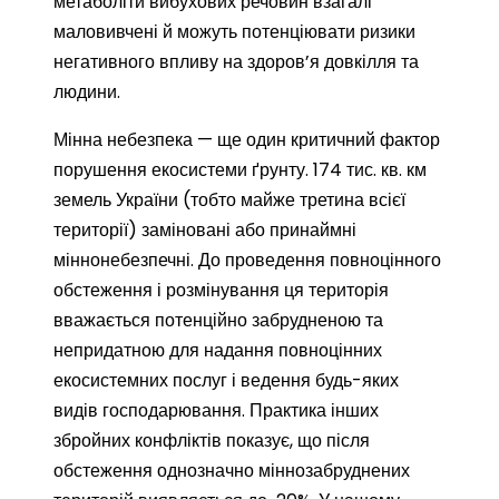
метаболіти вибухових речовин взагалі
маловивчені й можуть потенціювати ризики
негативного впливу на здоров’я довкілля та
людини.
Мінна небезпека — ще один критичний фактор
порушення екосистеми ґрунту. 174 тис. кв. км
земель України (тобто майже третина всієї
території) заміновані або принаймні
міннонебезпечні. До проведення повноцінного
обстеження і розмінування ця територія
вважається потенційно забрудненою та
непридатною для надання повноцінних
екосистемних послуг і ведення будь-яких
видів господарювання. Практика інших
збройних конфліктів показує, що після
обстеження однозначно міннозабруднених