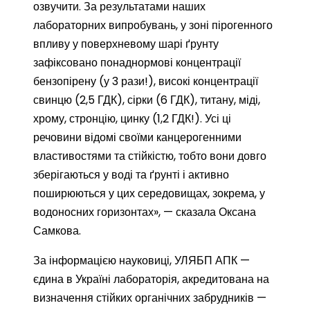
озвучити. За результатами наших
лабораторних випробувань, у зоні пірогенного
впливу у поверхневому шарі ґрунту
зафіксовано понаднормові концентрації
бензопірену (у 3 рази!), високі концентрації
свинцю (2,5 ГДК), сірки (6 ГДК), титану, міді,
хрому, стронцію, цинку (1,2 ГДК!). Усі ці
речовини відомі своїми канцерогенними
властивостями та стійкістю, тобто вони довго
зберігаються у воді та ґрунті і активно
поширюються у цих середовищах, зокрема, у
водоносних горизонтах», — сказала Оксана
Самкова.
За інформацією науковиці, УЛЯБП АПК —
єдина в Україні лабораторія, акредитована на
визначення стійких органічних забрудників —