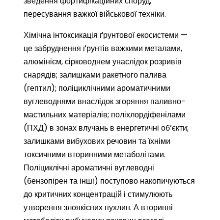
зведення фортифікаційних споруд,
пересування важкої військової техніки.
Хімічна інтоксикація ґрунтової екосистеми —
це забруднення ґрунтів важкими металами,
алюмінієм, сірководнем унаслідок розривів
снарядів; залишками ракетного палива
(гептил); поліциклічними ароматичними
вуглеводнями внаслідок згоряння паливно-
мастильних матеріалів; поліхлордіфенілами
(ПХД) в зонах влучань в енергетичні об’єкти;
залишками вибухових речовин та їхніми
токсичними вторинними метаболітами.
Поліциклічні ароматичні вуглеводні
(бензопірен та інші) поступово накопичуються
до критичних концентрацій і стимулюють
утворення злоякісних пухлин. А вторинні