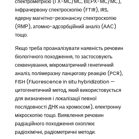
спектрометрією (ГХ-МС/МС, ВЕРХ-МС/МС),
інфрачервону спектроскопію (FTIR), IRS,
ядерну магнітно-резонансну спектроскопію
(ЯМР), атомно-адсорбційний аналіз (ААС)
тощо.
Якщо треба проаналізувати наявність речовин
біологічного походження, то застосовують
секвенування, мікроматричний генетичний
аналіз, полімеразну ланцюгову реакцію (PCR),
FISH (Fluorescence in situ hybridization —
цитогенетичний метод, який використовується
для визначення і локалізації певної
послідовності ДНК на хромосомі), електронну
мікроскопію тощо. Виявлення речовин
радіаційного походження охоплює
радіохімічні, радіометричні методи.