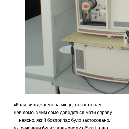
«Коли виїжджаємо на місце, то часто нам
невідомо, з чим саме доведеться мати справу
— неясно, який боєприпас було застосовано,
які речовини були у враженому об’єкті тощо.