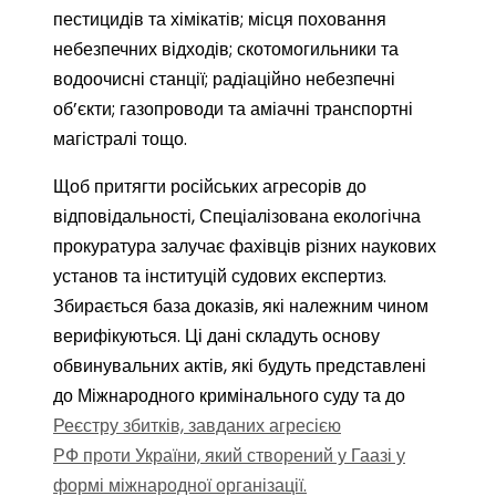
пестицидів та хімікатів; місця поховання
небезпечних відходів; скотомогильники та
водоочисні станції; радіаційно небезпечні
об’єкти; газопроводи та аміачні транспортні
магістралі тощо.
Щоб притягти російських агресорів до
відповідальності, Спеціалізована екологічна
прокуратура залучає фахівців різних наукових
установ та інституцій судових експертиз.
Збирається база доказів, які належним чином
верифікуються. Ці дані складуть основу
обвинувальних актів, які будуть представлені
до Міжнародного кримінального суду та до
Реєстру збитків, завданих агресією
РФ проти України, який створений у Гаазі у
формі міжнародної організації.