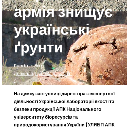
армія знищує
українські
ґрунти
By
admin@kpi
Довкілля
,
Публікації
,
Статті
0
На думку заступниці директора з експертної
діяльності Української лабораторії якості та
безпеки продукції АПК Національного
університету біоресурсів та
природокористування України (УЛЯБП АПК