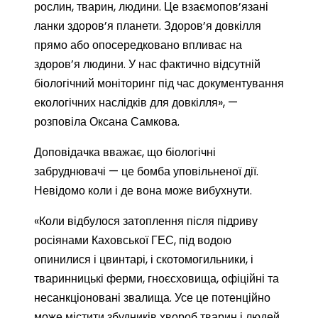
рослин, тварин, людини. Це взаємопов’язані
ланки здоров’я планети. Здоров’я довкілля
прямо або опосередковано впливає на
здоров’я людини. У нас фактично відсутній
біологічний моніторинг під час документування
екологічних наслідків для довкілля», —
розповіла Оксана Самкова.
Доповідачка вважає, що біологічні
забруднювачі — це бомба уповільненої дії.
Невідомо коли і де вона може вибухнути.
«Коли відбулося затоплення після підриву
росіянами Каховської ГЕС, під водою
опинилися і цвинтарі, і скотомогильники, і
тваринницькі ферми, гноєсховища, офіційні та
несанкціоновані звалища. Усе це потенційно
може містити збудників хвороб тварин і людей.