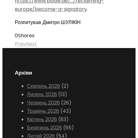
https://www.bbaw.de/…/reclaiming-
europe/become-a-signatory
.
Розпитував Дмитро ШУЛІКІН
0
Shares
Prev
Next
Архіви
Серпень 2026
(2)
Липень 2026
(13)
Червень 2026
(26)
Травень 2026
(43)
Квітень 2026
(83)
Березень 2026
(65)
Лютий 2026
(54)