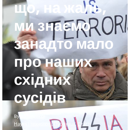
що, на жаль,
ми знаємо
занадто мало
про наших
східних
сусідів
By
admin@kpi
Наука і технології
,
Публікації
,
Статті