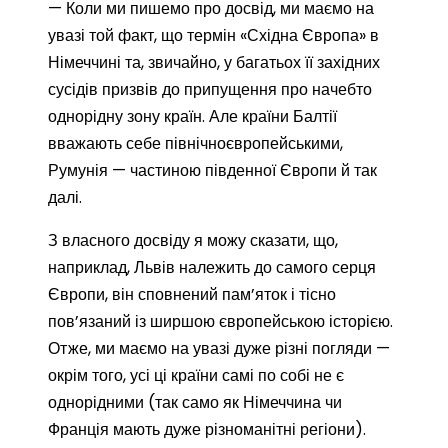
— Коли ми пишемо про досвід, ми маємо на
увазі той факт, що термін «Східна Європа» в
Німеччині та, звичайно, у багатьох її західних
сусідів призвів до припущення про начебто
однорідну зону країн. Але країни Балтії
вважають себе північноєвропейськими,
Румунія — частиною південної Європи й так
далі.
З власного досвіду я можу сказати, що,
наприклад, Львів належить до самого серця
Європи, він сповнений пам’яток і тісно
пов’язаний із ширшою європейською історією.
Отже, ми маємо на увазі дуже різні погляди —
окрім того, усі ці країни самі по собі не є
однорідними (так само як Німеччина чи
Франція мають дуже різноманітні регіони).