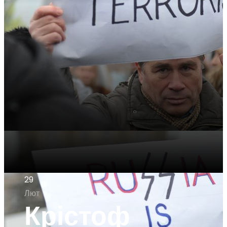
29
Лют
Крістоф