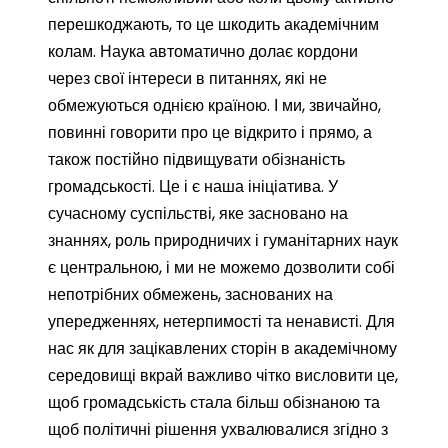
перешкоджають, то це шкодить академічним
колам. Наука автоматично долає кордони
через свої інтереси в питаннях, які не
обмежуються однією країною. І ми, звичайно,
повинні говорити про це відкрито і прямо, а
також постійно підвищувати обізнаність
громадськості. Це і є наша ініціатива. У
сучасному суспільстві, яке засновано на
знаннях, роль природничих і гуманітарних наук
є центральною, і ми не можемо дозволити собі
непотрібних обмежень, заснованих на
упередженнях, нетерпимості та ненависті. Для
нас як для зацікавлених сторін в академічному
середовищі вкрай важливо чітко висловити це,
щоб громадськість стала більш обізнаною та
щоб політичні рішення ухвалювалися згідно з