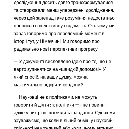
дослідження досить довго трансформувалися
та створювали менш упереджені дослідження,
через цей занепад таке розуміння недостатньо
проникло в колективну свідомість. Ось чому ми
зараз говоримо про переломний момент в
історії тут, у Німеччині. Ми говоримо про
радикально нові перспективи прогресу.
— У документі висловлено ідею про те, що не
варто зупинятися на «швидкій допомозі». У
який спосіб, на вашу думку, можна
максимально відкрити кордони?
— Науковці не є політиками, не можуть
говорити й діяти як політики — і не повинні,
адже у них різні погляди та завдання. Однак ми
зауважуємо, що коли вільний обмін у науковій
спільноті неможливий або коли цьому активно