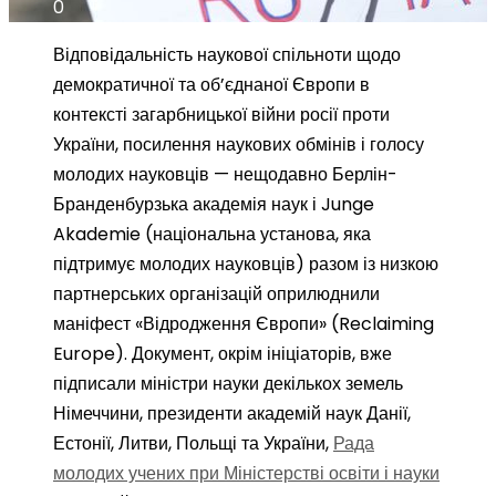
0
Відповідальність наукової спільноти щодо
демократичної та об’єднаної Європи в
контексті загарбницької війни росії проти
України, посилення наукових обмінів і голосу
молодих науковців — нещодавно Берлін-
Бранденбурзька академія наук і Junge
Akademie (національна установа, яка
підтримує молодих науковців) разом із низкою
партнерських організацій оприлюднили
маніфест «Відродження Європи» (Reclaiming
Europe). Документ, окрім ініціаторів, вже
підписали міністри науки декількох земель
Німеччини, президенти академій наук Данії,
Естонії, Литви, Польщі та України,
Рада
молодих учених при Міністерстві освіти і науки