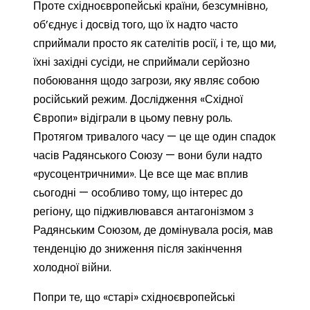
Проте східноєвропейські країни, безсумнівно,
об’єднує і досвід того, що їх надто часто
сприймали просто як сателітів росії, і те, що ми,
їхні західні сусіди, не сприймали серйозно
побоювання щодо загрози, яку являє собою
російський режим. Дослідження «Східної
Європи» відіграли в цьому певну роль.
Протягом тривалого часу — це ще один спадок
часів Радянського Союзу — вони були надто
«русоцентричними». Це все ще має вплив
сьогодні — особливо тому, що інтерес до
регіону, що підживлювався антагонізмом з
Радянським Союзом, де домінувала росія, мав
тенденцію до зниження після закінчення
холодної війни.
Попри те, що «старі» східноєвропейські