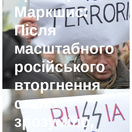
Маркшис:
Після
масштабного
російського
вторгнення
стало
зрозуміло,