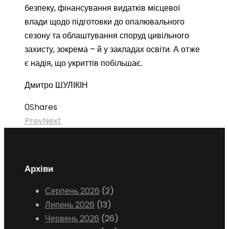
безпеку, фінансування видатків місцевої
влади щодо підготовки до опалювального
сезону та облаштування споруд цивільного
захисту, зокрема – й у закладах освіти. А отже
є надія, що укриттів побільшає.
Дмитро ШУЛІКІН
0
Shares
Prev
Next
Архіви
Серпень 2026
(2)
Липень 2026
(13)
Червень 2026
(26)