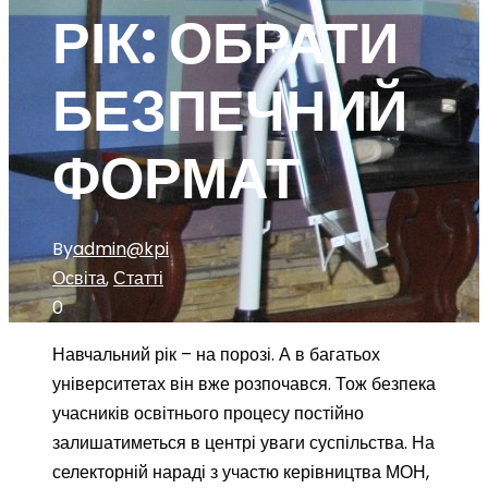
РІК: ОБРАТИ
БЕЗПЕЧНИЙ
ФОРМАТ
By
admin@kpi
Освіта
,
Статті
0
Навчальний рік – на порозі. А в багатьох
університетах він вже розпочався. Тож безпека
учасників освітнього процесу постійно
залишатиметься в центрі уваги суспільства. На
селекторній нараді з участю керівництва МОН,