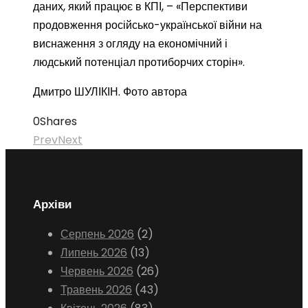
даних, який працює в КПІ, – «Перспективи
продовження російсько-української війни на
виснаження з огляду на економічний і
людський потенціал протиборчих сторін».
Дмитро ШУЛІКІН. Фото автора
0
Shares
Prev
Next
Архіви
Серпень 2026
(2)
Липень 2026
(13)
Червень 2026
(26)
Травень 2026
(43)