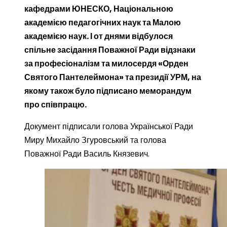
кафедрами ЮНЕСКО, Національною
академією педагогічних наук та Малою
академією наук. І от днями відбулося
спільне засідання Поважної Ради відзнаки
за професіоналізм та милосердя «Орден
Святого Пантелеймона» та президії УРМ, на
якому також було підписано меморандум
про співпрацю.
Документ підписали голова Української Ради
Миру Михайло Згуровський та голова
Поважної Ради Василь Князевич.