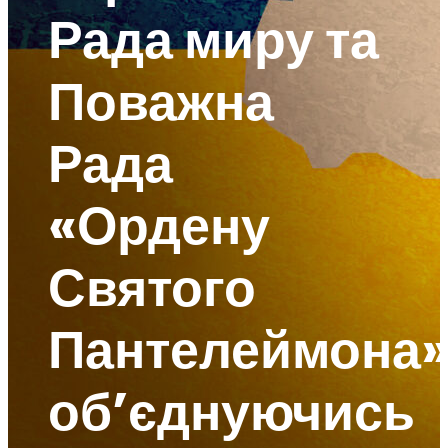
Рада миру та
Поважна
Рада
«Ордену
Святого
Пантелеймона»
об’єднуючись