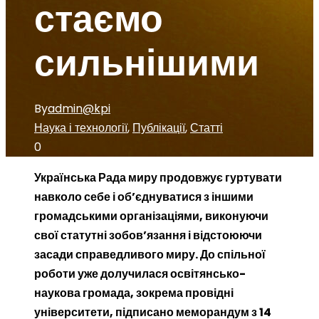
стаємо
сильнішими
By
admin@kpi
Наука і технології
,
Публікації
,
Статті
0
Українська Рада миру продовжує гуртувати
навколо себе і об’єднуватися з іншими
громадськими організаціями, виконуючи
свої статутні зобов’язання і відстоюючи
засади справедливого миру. До спільної
роботи уже долучилася освітянсько-
наукова громада, зокрема провідні
університети, підписано меморандум з 14