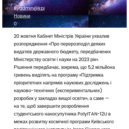
By
admin@kpi
Новини
0
20 жовтня Кабінет Міністрів України ухвалив
розпорядження «Про перерозподіл деяких
видатків державного бюджету, передбачених
Міністерству освіти і науки на 2023 рік».
Рішення передбачає, зокрема, що 5,2 мільйона
гривень виділять на програму «Підтримка
пріоритетних напрямів наукових досліджень і
науково-технічних (експериментальних)
розробок у закладах вищої освіти», а саме —
на те, щоб
завершити розроблення
студентського наносупутника PolyITAN-12U в
межах розвитку космічної програми Київського