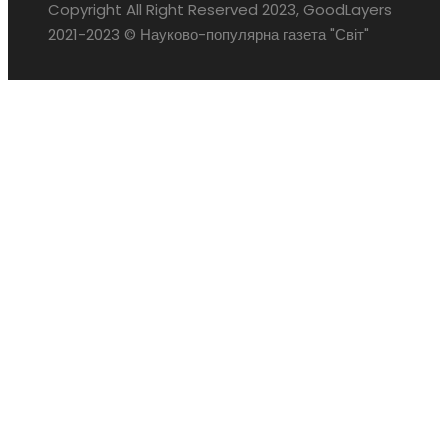
Copyright All Right Reserved 2023, GoodLayers
2021-2023 © Науково-популярна газета "Світ"