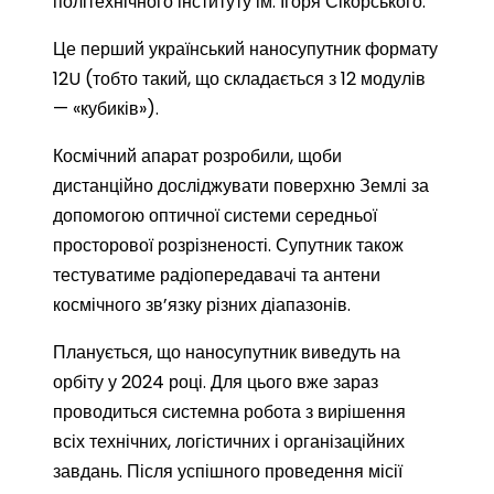
політехнічного інституту ім. Ігоря Сікорського.
Це перший український наносупутник формату
12U (тобто такий, що складається з 12 модулів
— «кубиків»).
Космічний апарат розробили, щоби
дистанційно досліджувати поверхню Землі за
допомогою оптичної системи середньої
просторової розрізненості. Супутник також
тестуватиме радіопередавачі та антени
космічного зв’язку різних діапазонів.
Планується, що наносупутник виведуть на
орбіту у 2024 році. Для цього вже зараз
проводиться системна робота з вирішення
всіх технічних, логістичних і організаційних
завдань. Після успішного проведення місії