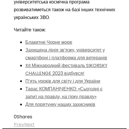
університетська космічна програма
розвиватиметься також на базі інших технічних
українських ЗВО.
Читайте також:
Блакитне Чорне море
Захищена лінія зв’язку, університет у
смартфоні і платформа для ветеранів
XII Міжнародний фестиваль SIKORSKY
CHALLENGE 2023 відбувся!
П’ять уроків для світу і для України
Тарас КОМПАНІЧЕНКО: «Сьогодні є
запит на правду, на гірку правду»
Для порятунку наших захисників
0
Shares
Prev
Next