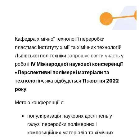
By
admin@kpi
Новини
0
Кафедра хімічної технології переробки
пластмас Інституту хімії та хімічних технологій
Львівської політехніки
запрошує взяти участь
у
роботі
ІV Міжнародної наукової конференції
«Перспективні полімерні матеріали та
технології»
, яка відбудеться
11 жовтня 2022
року
.
Метою конференції є:
популяризація наукових досягнень у
галузі переробки полімерних і
композиційних матеріалів та хімічних