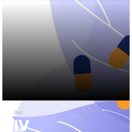
30
Вер
ІV