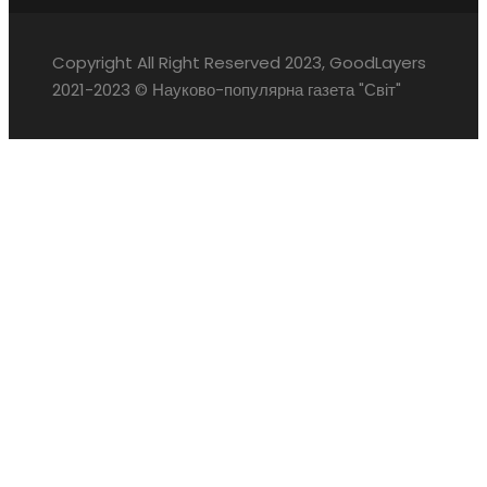
Copyright All Right Reserved 2023, GoodLayers
2021-2023 © Науково-популярна газета "Світ"