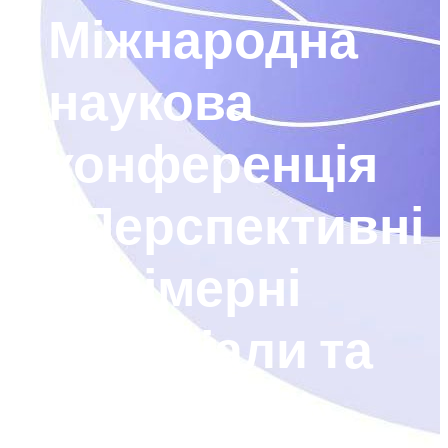
Міжнародна
наукова
конференція
«Перспективні
полімерні
матеріали та
технології»