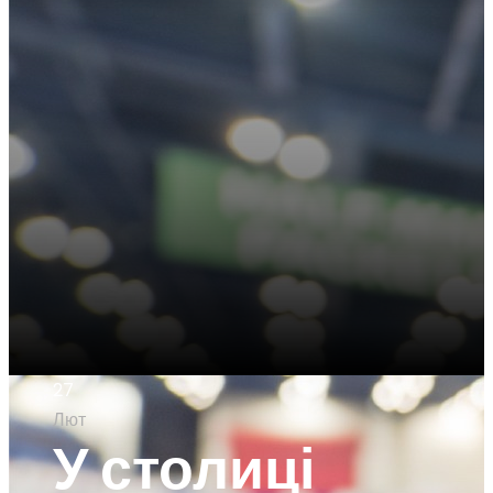
27
Лют
У столиці