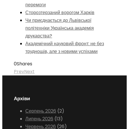
перемоги
Сторозтерзаний ворогом Харків
Чи приєднається до Львівської
політехніки Українська академія
друкарства?
Академічний науковий фронт: не без
труднощів, але з новими успіхами
0
Shares
Prev
Next
Архіви
Серпень 2026
(2)
Липень 2026
(13)
Червень 2026
(26)