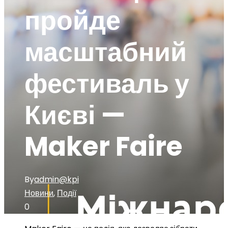
пройде
масштабний
фестиваль у
Києві —
Maker Faire
By
admin@kpi
Новини
,
Події
0